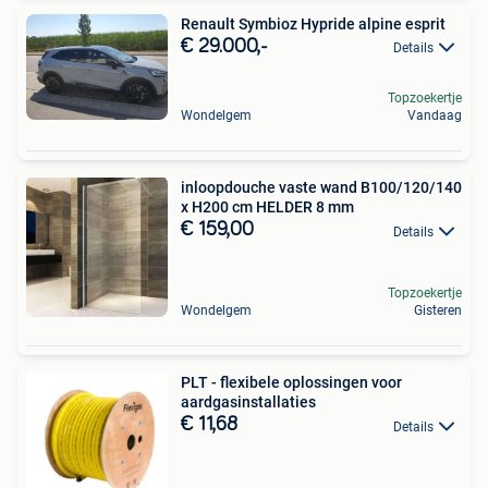
Renault Symbioz Hypride alpine esprit
€ 29.000,-
Details
Topzoekertje
Wondelgem
Vandaag
inloopdouche vaste wand B100/120/140
x H200 cm HELDER 8 mm
€ 159,00
Details
Topzoekertje
Wondelgem
Gisteren
PLT - flexibele oplossingen voor
aardgasinstallaties
€ 11,68
Details