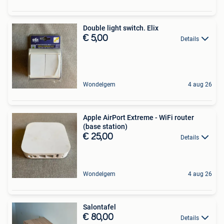
Double light switch. Elix
€ 5,00
Details
Wondelgem
4 aug 26
Apple AirPort Extreme - WiFi router
(base station)
€ 25,00
Details
Wondelgem
4 aug 26
Salontafel
€ 80,00
Details