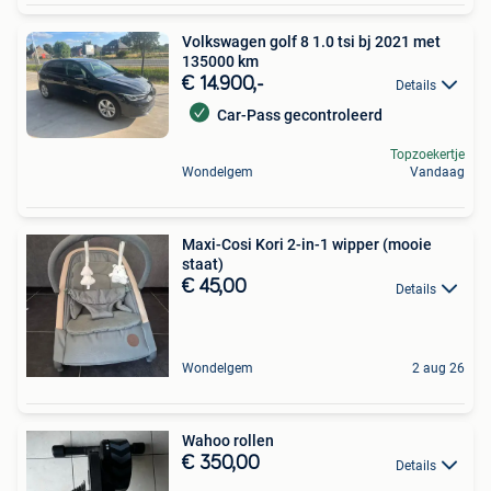
Volkswagen golf 8 1.0 tsi bj 2021 met
135000 km
€ 14.900,-
Details
Car-Pass gecontroleerd
Topzoekertje
Wondelgem
Vandaag
Maxi-Cosi Kori 2-in-1 wipper (mooie
staat)
€ 45,00
Details
Wondelgem
2 aug 26
Wahoo rollen
€ 350,00
Details