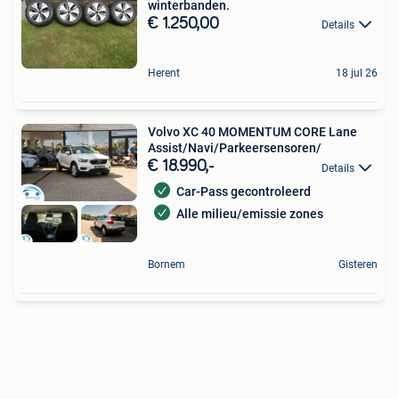
winterbanden.
€ 1.250,00
Details
Herent
18 jul 26
Volvo XC 40 MOMENTUM CORE Lane
Assist/Navi/Parkeersensoren/
€ 18.990,-
Details
Car-Pass gecontroleerd
Alle milieu/emissie zones
Bornem
Gisteren