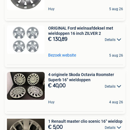
Huy
5 aug 26
ORIGINAL Ford wielnaafdeksel met
wieldoppen 16 inch ZILVER 2
€ 130,89
Details
Bezoek website
5 aug 26
4 originele Skoda Octavia Roomster
Superb 16" wieldoppen
€ 40,00
Details
Huy
4 aug 26
1 Renault master clio scenic 16" wieldop
€ 5,00
Details