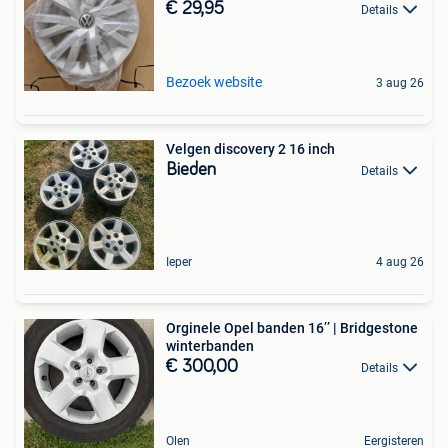
€ 29,95
Details
Bezoek website
3 aug 26
Velgen discovery 2 16 inch
Bieden
Details
Ieper
4 aug 26
Orginele Opel banden 16’’ | Bridgestone
winterbanden
€ 300,00
Details
Olen
Eergisteren