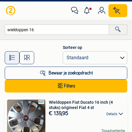
Alle categorieën…
Sorteer op
Alle afstanden…
Bewaar je zoekopdracht
Filters
Wieldoppen Fiat Ducato 16 inch (4
stuks) origineel Fiat 4 st
€ 139,95
Details
Topadvertentie