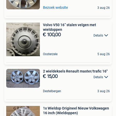
Bezoek website
3 aug 26
Volvo V50 16” stalen velgen met
wieldoppen
€ 100,00
Details
Oosterzele
5 aug 26
2 wieldeksels Renault master/trafic 16''
€ 15,00
Details
Destelbergen
3 aug 26
1x Wieldop Origineel Nieuw Volkswagen
16 inch (Wieldoppen)