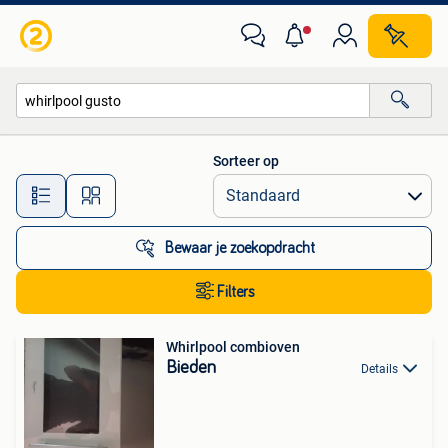
Alle categorieën…
Sorteer op
Alle afstanden…
Bewaar je zoekopdracht
Filters
Whirlpool combioven
Bieden
Details