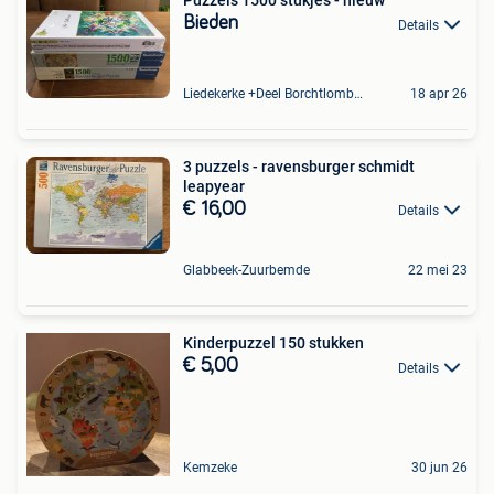
Puzzels 1500 stukjes - nieuw
Bieden
Details
Liedekerke +Deel Borchtlombeek
18 apr 26
3 puzzels - ravensburger schmidt
leapyear
€ 16,00
Details
Glabbeek-Zuurbemde
22 mei 23
Kinderpuzzel 150 stukken
€ 5,00
Details
Kemzeke
30 jun 26