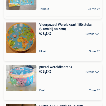
Torhout
23 mrt 26
Vloerpuzzel Wereldkaart 150 stuks.
(91cm bij 48,5cm)
€ 6,00
Details
Ukkel
3 mei 26
puzzel wereldkaart 6+
€ 5,00
Details
Paal
2 mei 26