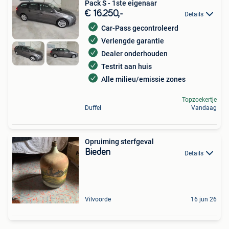
Pack S - 1ste eigenaar
€ 16.250,-
Details
Car-Pass gecontroleerd
Verlengde garantie
Dealer onderhouden
Testrit aan huis
Alle milieu/emissie zones
Topzoekertje
Duffel
Vandaag
Opruiming sterfgeval
Bieden
Details
Vilvoorde
16 jun 26