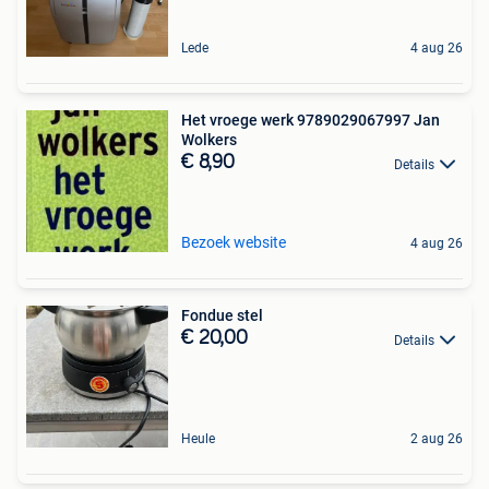
Lede
4 aug 26
Het vroege werk 9789029067997 Jan
Wolkers
€ 8,90
Details
Bezoek website
4 aug 26
Fondue stel
€ 20,00
Details
Heule
2 aug 26