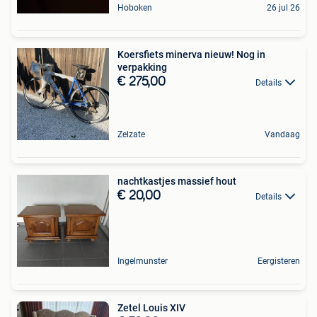
Hoboken
26 jul 26
Koersfiets minerva nieuw! Nog in
verpakking
€ 275,00
Details
Zelzate
Vandaag
nachtkastjes massief hout
€ 20,00
Details
Ingelmunster
Eergisteren
Zetel Louis XIV