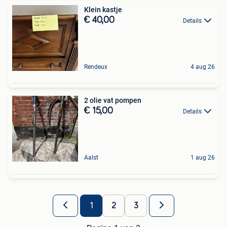
Klein kastje
€ 40,00
Details
Rendeux
4 aug 26
2 olie vat pompen
€ 15,00
Details
Aalst
1 aug 26
1
2
3