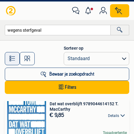
Alle categorieën…
Sorteer op
Alle afstanden…
Bewaar je zoekopdracht
Filters
Dat wat overblijft 9789044614152 T.
MacCarthy
€ 9,85
Details
Topadvertentie