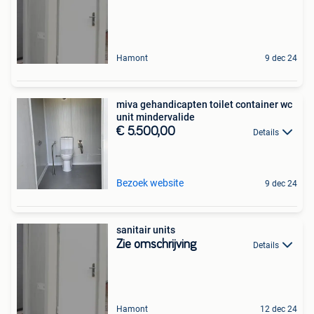
Hamont
9 dec 24
miva gehandicapten toilet container wc
unit mindervalide
€ 5.500,00
Details
Bezoek website
9 dec 24
sanitair units
Zie omschrijving
Details
Hamont
12 dec 24