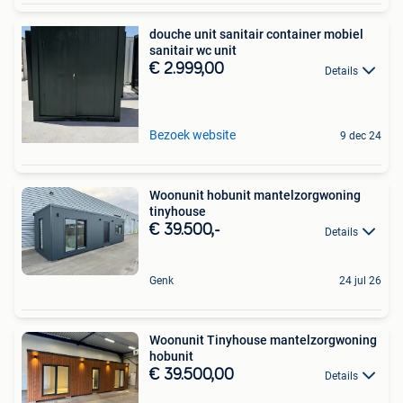
douche unit sanitair container mobiel
sanitair wc unit
€ 2.999,00
Details
Bezoek website
9 dec 24
Woonunit hobunit mantelzorgwoning
tinyhouse
€ 39.500,-
Details
Genk
24 jul 26
Woonunit Tinyhouse mantelzorgwoning
hobunit
€ 39.500,00
Details