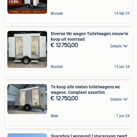
Brussel
14 feb 25
Diverse Wc wagen Toiletwagen nieuw te
koop uit voorraad
€ 12.750,00
Details
Brussel
13 jan 24
Te koop alle maten toiletwagens wc
wagens. Compleet assortim
€ 12.750,00
Details
Beek
7 jun 24
Spacebox l woonunit l stacaravan zwart