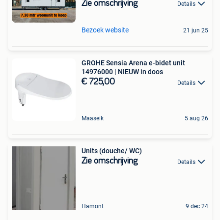
Zie omschrijving
Details
Bezoek website
21 jun 25
GROHE Sensia Arena e-bidet unit
14976000 | NIEUW in doos
€ 725,00
Details
Maaseik
5 aug 26
Units (douche/ WC)
Zie omschrijving
Details
Hamont
9 dec 24