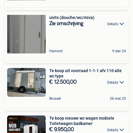
units (douche/wc/miva)
Zie omschrijving
Details
Hamont
9 dec 24
Te koop uit voorraad 1-1-1 afv 110 alle
wc type
€ 12.500,00
Details
Brussel
26 mei 25
Te koop nieuwe wc wagen mobiele
Toiletwagen badkamer
€ 9.950,00
Details