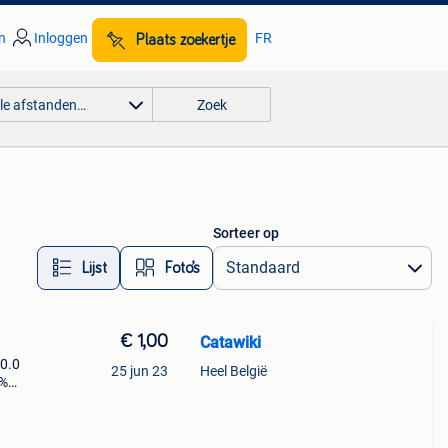
n
Inloggen
FR
Plaats zoekertje
lle afstanden…
Zoek
Sorteer op
Lijst
Foto’s
€ 1,00
Catawiki
80.0
25 jun 23
Heel België
9%
ige