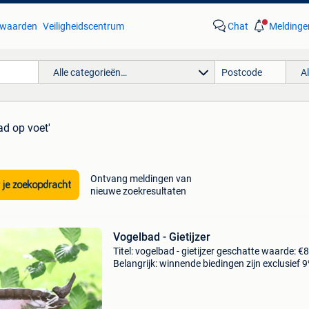
waarden
Veiligheidscentrum
Chat
Meldinge
Alle categorieën…
A
ad op voet'
Ontvang meldingen van
 je zoekopdracht
nieuwe zoekresultaten
Vogelbad - Gietijzer
Titel: vogelbad - gietijzer geschatte waarde: €
Belangrijk: winnende biedingen zijn exclusief 
koperbescherming + €3 bied de vogels een veil
en verhoogde waterplek met deze klassiek