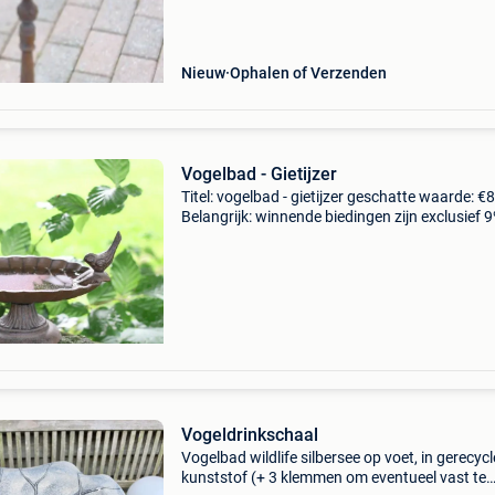
tuin en
Nieuw
Ophalen of Verzenden
Vogelbad - Gietijzer
Titel: vogelbad - gietijzer geschatte waarde: €
Belangrijk: winnende biedingen zijn exclusief 
koperbescherming + €3 bied de vogels een veil
en verhoogde waterplek met deze klassiek
Vogeldrinkschaal
Vogelbad wildlife silbersee op voet, in gerecyc
kunststof (+ 3 klemmen om eventueel vast te