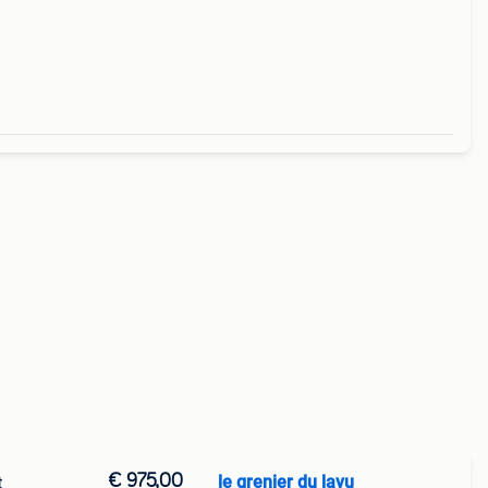
- b
€ 975,00
le grenier du lavu
t