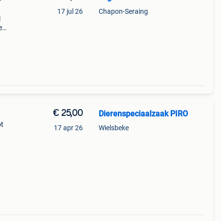
17 jul 26
Chapon-Seraing
l
e
€ 25,00
Dierenspeciaalzaak PIRO
ot
17 apr 26
Wielsbeke
ialist
ken,