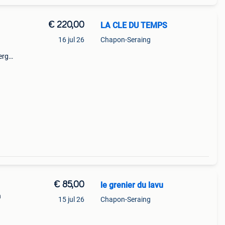
€ 220,00
LA CLE DU TEMPS
16 jul 26
Chapon-Seraing
erg
k of
ruk
€ 85,00
le grenier du lavu
n
15 jul 26
Chapon-Seraing
ben op
 een