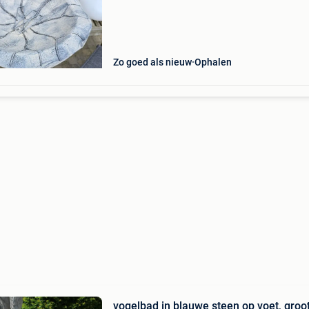
zetten onderaan). Grijskleurig. Kan uit elkaar
worden gedraaid. H 70cm - b bovenaan 50cm 
voet 37cm
Zo goed als nieuw
Ophalen
vogelbad in blauwe steen op voet, groo