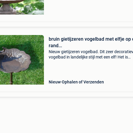
bruin gietijzeren vogelbad met elfje op
rand...
Nieuw gietijzeren vogelbad. Dit zeer decoratie
vogelbad in landelijke stijl met een elf! Het is
prachtig gedecoreerd met het elfje met een vo
de voet due door zijn zware ontwerp staat hij 
Nieuw
Ophalen of Verzenden