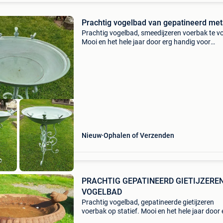
Prachtig vogelbad van gepatineerd met
Prachtig vogelbad, smeedijzeren voerbak te vo
Mooi en het hele jaar door erg handig voor
tuinvogels. Kan binnen als lege zak of asbak
worden gebruikt. Het zal de ruimte die het vult
optimaal benutt
Nieuw
Ophalen of Verzenden
PRACHTIG GEPATINEERD GIETIJZERE
VOGELBAD
Prachtig vogelbad, gepatineerde gietijzeren
voerbak op statief. Mooi en het hele jaar door 
handig voor tuinvogels. Kan binnen als lege za