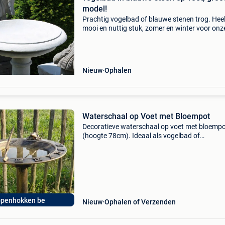
model!
Prachtig vogelbad of blauwe stenen trog. Hee
mooi en nuttig stuk, zomer en winter voor onz
vogelvrienden... Dit bad zal een heel mooie
uitstraling geven op je balkon, terras, tuin, veel
mogelijkhede
Nieuw
Ophalen
Waterschaal op Voet met Bloempot
Decoratieve waterschaal op voet met bloemp
(hoogte 78cm). Ideaal als vogelbad of
tuindecoratie. Dierenspeciaalzaak piro de spec
in kippenhokken, hondenhokken, konijnenhok
volieres en alle
ppenhokken be
Nieuw
Ophalen of Verzenden