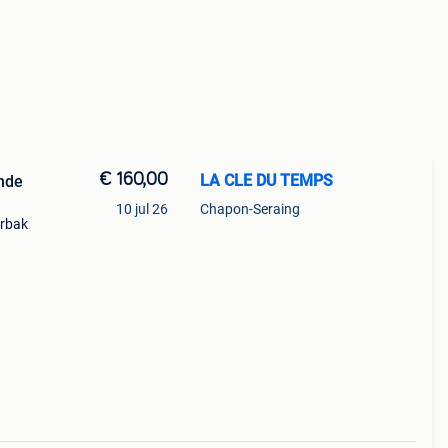
€ 160,00
LA CLE DU TEMPS
onde
10 jul 26
Chapon-Seraing
erbak
den
ffect