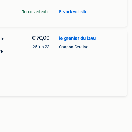
Topadvertentie
Bezoek website
€ 70,00
le grenier du lavu
 de
25 jun 23
Chapon-Seraing
ve
gel op
zeer