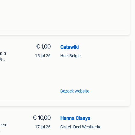
€ 1,00
Catawiki
80.0
15 jul 26
Heel België
9%
ige
Bezoek website
€ 10,00
Hanna Claeys
leerd
17 jul 26
Gistel+Deel Westkerke