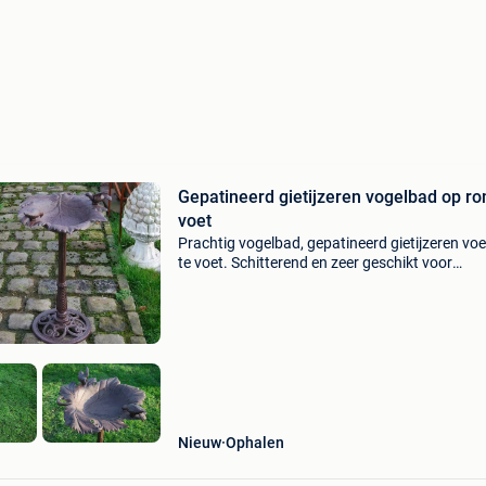
Gepatineerd gietijzeren vogelbad op r
voet
Prachtig vogelbad, gepatineerd gietijzeren vo
te voet. Schitterend en zeer geschikt voor
tuinvogels het hele jaar door. Kan binnen wor
gebruikt als zak of asbak. Het zal het meeste e
hebb
Nieuw
Ophalen