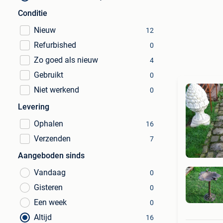
Conditie
Nieuw
12
Refurbished
0
Zo goed als nieuw
4
Gebruikt
0
Niet werkend
0
Levering
Ophalen
16
Verzenden
7
Aangeboden sinds
Vandaag
0
Gisteren
0
Een week
0
Altijd
16