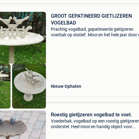
GROOT GEPATINEERD GIETIJZEREN
VOGELBAD
Prachtig vogelbad, gepatineerde gietijzeren
voerbak op statief. Mooi en het hele jaar door 
handig voor tuinvogels. Kan binnen als lege za
asbak worden gebruikt. Het zal de meeste ind
maken
Nieuw
Ophalen
Roestig gietijzeren vogelbad te voet.
Voederbak, vogelbad op een roestig gietijzere
onderstel. Heel mooi en handig object voor
buitendecoratie! Zal een heel mooi effect heb
een binnenmuur, balkonmuur, op een terras, in