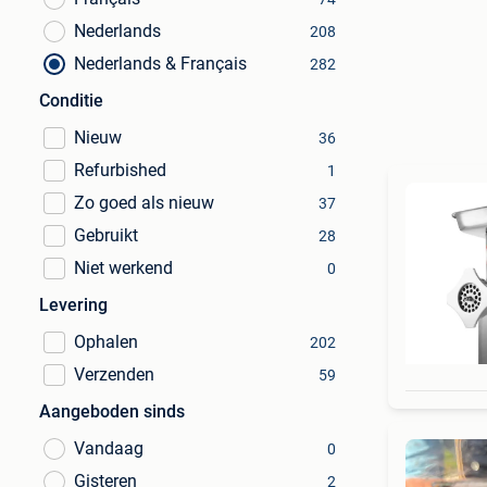
Nederlands
208
Nederlands & Français
282
Conditie
Nieuw
36
Refurbished
1
Zo goed als nieuw
37
Gebruikt
28
Niet werkend
0
Levering
Ophalen
202
Verzenden
59
Aangeboden sinds
Vandaag
0
Gisteren
2