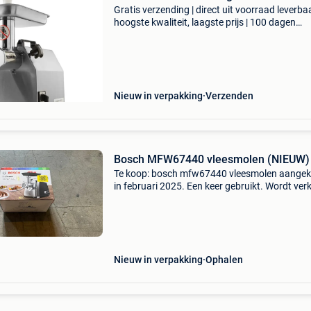
Gratis verzending | direct uit voorraad leverbaa
hoogste kwaliteit, laagste prijs | 100 dagen
retourgarantie met deze professionele elektri
gehaktmolen maal je 220 kg gehakt per uur. N
allee
Nieuw in verpakking
Verzenden
Bosch MFW67440 vleesmolen (NIEUW)
Te koop: bosch mfw67440 vleesmolen aange
in februari 2025. Een keer gebruikt. Wordt ver
wegens... Geen tijd. Nieuwprijs (coolblue): 120
prijs: 70 af te halen te antwerpen centrum (par
Nieuw in verpakking
Ophalen