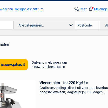
waarden
Veiligheidscentrum
Chat
Meldinge
Alle categorieën…
A
molen'
Ontvang meldingen van
 je zoekopdracht
nieuwe zoekresultaten
Vleesmolen - tot 220 Kg/Uur
Gratis verzending | direct uit voorraad leverbaa
hoogste kwaliteit, laagste prijs | 100 dagen
retourgarantie met deze professionele elektri
gehaktmolen maal je 220 kg gehakt per uur. N
allee