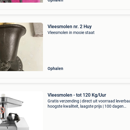
Ophalen
Vleesmolen nr. 2 Huy
Vleesmolen in mooie staat
Ophalen
Vleesmolen - tot 120 Kg/Uur
Gratis verzending | direct uit voorraad leverbaa
hoogste kwaliteit, laagste prijs | 100 dagen
retourgarantie deze sterke en professionele
vleesmolen is gemaakt van rvs en gehard staa
wordt gele