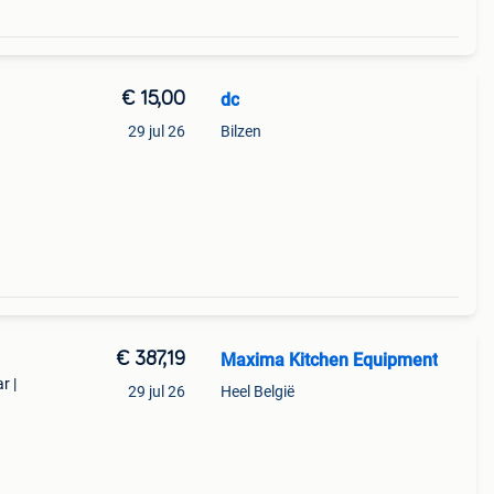
€ 15,00
dc
29 jul 26
Bilzen
€ 387,19
Maxima Kitchen Equipment
r |
29 jul 26
Heel België
l en