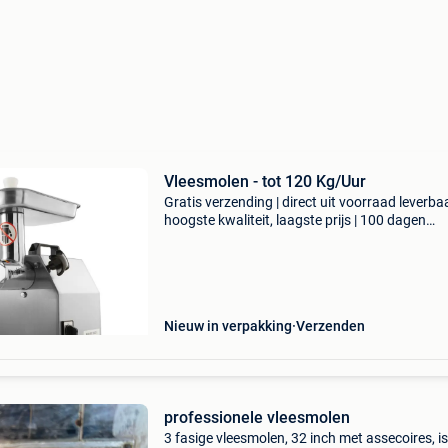
Vleesmolen - tot 120 Kg/Uur
Gratis verzending | direct uit voorraad leverbaa
hoogste kwaliteit, laagste prijs | 100 dagen
retourgarantie deze sterke en professionele
vleesmolen is gemaakt van rvs en gehard staa
wordt gele
Nieuw in verpakking
Verzenden
professionele vleesmolen
3 fasige vleesmolen, 32 inch met assecoires, is