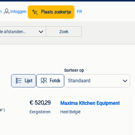
n
Inloggen
FR
Plaats zoekertje
lle afstanden…
Zoek
Sorteer op
Lijst
Foto’s
€ 520,29
Maxima Kitchen Equipment
r |
Eergisteren
Heel België
sche
iet