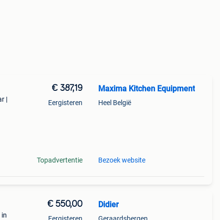
€ 387,19
Maxima Kitchen Equipment
r |
Eergisteren
Heel België
l en
Topadvertentie
Bezoek website
€ 550,00
Didier
 in
Eergisteren
Geraardsbergen