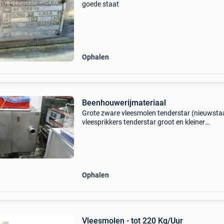
goede staat
Ophalen
Beenhouwerijmateriaal
Grote zware vleesmolen tenderstar (nieuwsta
vleesprikkers tenderstar groot en kleiner
vleesmolen matton (nieuwstaat) automatisch
vulbus rex mado vleesmolen full inox wandfri
voor fijne vleesware
Ophalen
Vleesmolen - tot 220 Kg/Uur