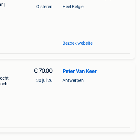
r |
Gisteren
Heel België
sche
iet
Bezoek website
€ 70,00
Peter Van Keer
kocht
30 jul 26
Antwerpen
kocht
 mijn
ki