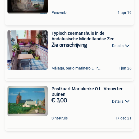
Peruwelz
1 apr 19
Typisch zeemanshuis in de
Andalusische Middellandse Zee.
Zie omschrijving
Details
Málaga, bario marinero El Palo
1 jun 26
Postkaart Mariakerke O.L. Vrouw ter
Duinen
€ 3,00
Details
Sint-Kruis
17 dec 21