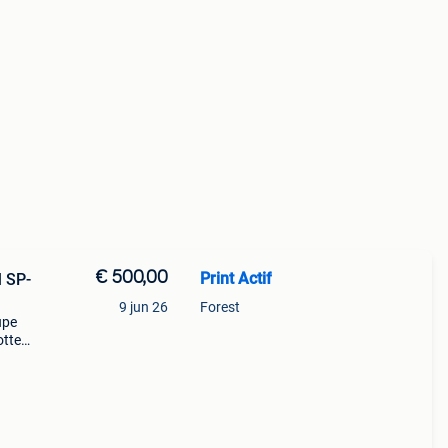
€ 500,00
Print Actif
 SP-
9 jun 26
Forest
upe
otter
ntion
plus