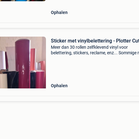
Ophalen
Sticker met vinylbelettering - Plotter Cu
Meer dan 30 rollen zelfklevend vinyl voor
belettering, stickers, reclame, enz... Sommige r
zijn vervormd maar blijven perfect bruikbaar.
Verschillende matte en glanzende kleuren. Br
van de r
Ophalen