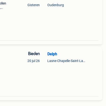
ollen
Gisteren
Oudenburg
,
ca
Bieden
Delph
20 jul 26
Lasne-Chapelle-Saint-Lambert