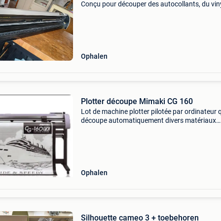
Conçu pour découper des autocollants, du vin
adhésif, et des matériaux de transfert thermi
pour vêtements. En 1m50. Cd d&#39;installati
la
Ophalen
Plotter découpe Mimaki CG 160
Lot de machine plotter pilotée par ordinateur 
découpe automatiquement divers matériaux
(vinyle, papier, carton, tissu, flex) selon des mo
vectoriels , parfaitement pour l&#39;architect
Ophalen
Silhouette cameo 3 + toebehoren