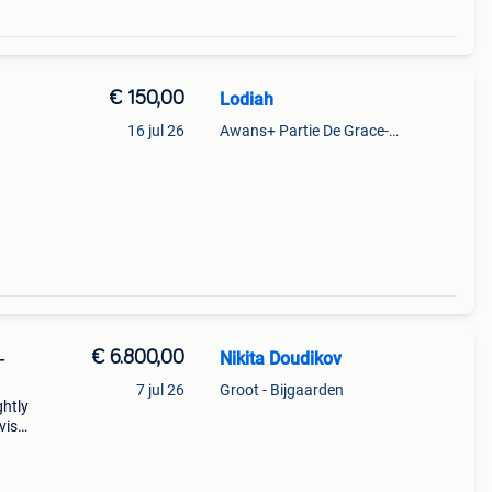
€ 150,00
Lodiah
16 jul 26
Awans+ Partie De Grace-Hollogne
at:
tis
€ 6.800,00
Nikita Doudikov
–
7 jul 26
Groot - Bijgaarden
ghtly
vis
t &