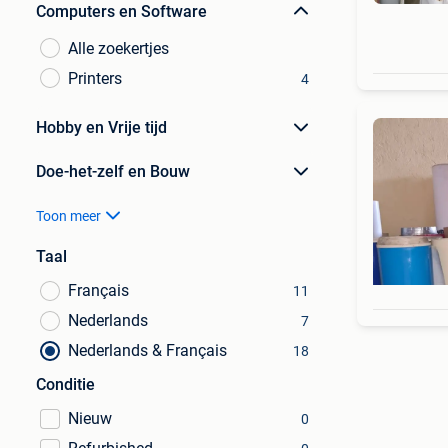
Computers en Software
Alle zoekertjes
Printers
4
Hobby en Vrije tijd
Doe-het-zelf en Bouw
Toon meer
Taal
Français
11
Nederlands
7
Nederlands & Français
18
Conditie
Nieuw
0