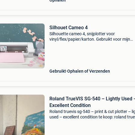
Ophalen
Silhouet Cameo 4
Silhouette cameo 4, snijplotter voor
vinyl/flex/papier/karton. Gebruikt voor mijn
personalisatieactiviteit, in perfecte staat. Omv
snijmat, messen, gereedschap, vinylresten gra
silhouette studio
Gebruikt
Ophalen of Verzenden
Roland TrueVIS SG-540 – Lightly Used 
Excellent Condition
Roland truevis sg-540 – print & cut plotter – li
used – excellent condition te koop: roland true
sg-540 grootformaat eco-solvent printer / prin
cut plotter in uitstekende staat. Dez