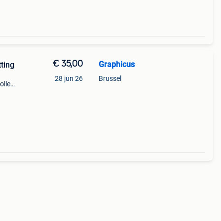
€ 35,00
Graphicus
tting
28 jun 26
Brussel
ollen
eedte