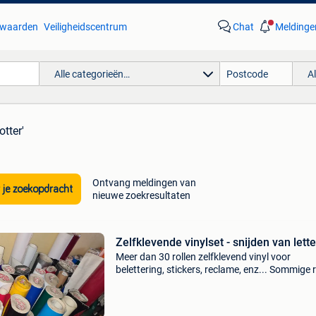
waarden
Veiligheidscentrum
Chat
Meldinge
Alle categorieën…
A
otter'
Ontvang meldingen van
 je zoekopdracht
nieuwe zoekresultaten
Zelfklevende vinylset - snijden van lett
Meer dan 30 rollen zelfklevend vinyl voor
belettering, stickers, reclame, enz... Sommige r
zijn vervormd maar blijven perfect bruikbaar.
Verschillende matte en glanzende kleuren. Br
van de r