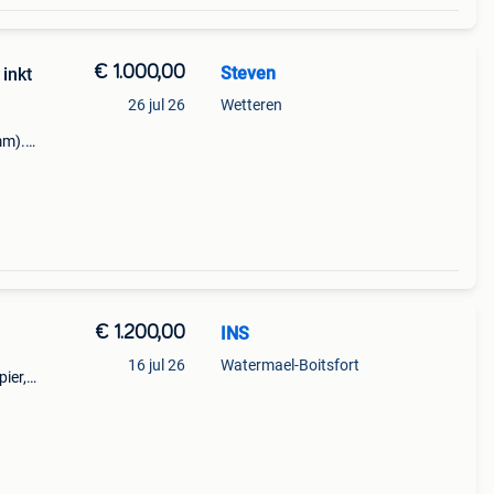
€ 1.000,00
Steven
inkt
26 jul 26
Wetteren
mm).
Print
€ 1.200,00
INS
16 jul 26
Watermael-Boitsfort
ier,