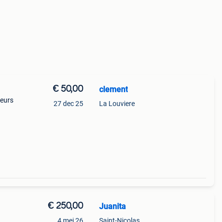
€ 50,00
clement
leurs
27 dec 25
La Louviere
€ 250,00
Juanita
4 mei 26
Saint-Nicolas