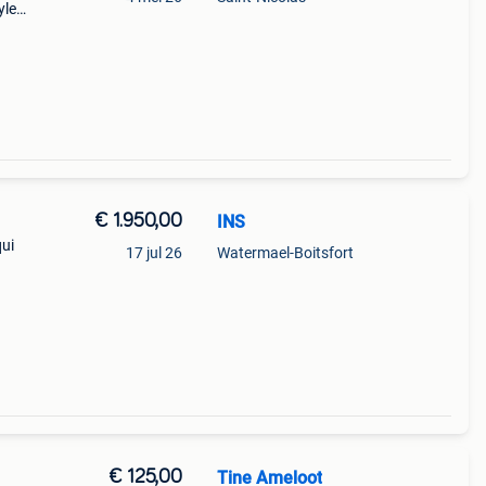
yle
que
on et
€ 1.950,00
INS
qui
17 jul 26
Watermael-Boitsfort
tifs
ure
€ 125,00
Tine Ameloot