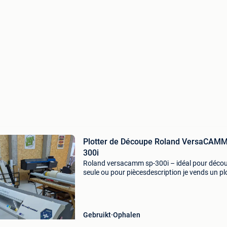
Plotter de Découpe Roland VersaCAMM
300i
Roland versacamm sp-300i – idéal pour déco
seule ou pour piècesdescription je vends un pl
grand format roland versacamm sp-300i. Atte
: la fonction d&#39;impression ne fonctionne 
Gebruikt
Ophalen