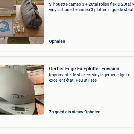
Silhouette cameo 3 + 20tal rollen flex & 20tal r
vinyl silhouette cameo 3 plotter in goede staat
inclusief accessoires én een grote voorraad
materiaal. Startersset, inbegrepen: silhouette 
Ophalen
Gerber Edge Fx +plotter Envision
Imprimante de stickers vinyle gerber edge fx
excellent état. Peu utilisée
Zo goed als nieuw
Ophalen