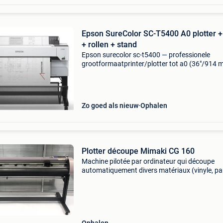
Epson SureColor SC-T5400 A0 plotter + 
+ rollen + stand
Epson surecolor sc-t5400 — professionele
grootformaatprinter/plotter tot a0 (36"/914 
Zo goed als nieuw: weinig gebruikt en volledig
functioneel — kan bij afhaling getest worden. 
op gew
Zo goed als nieuw
Ophalen
Plotter découpe Mimaki CG 160
Machine pilotée par ordinateur qui découpe
automatiquement divers matériaux (vinyle, pap
carton, tissu, flex) selon des motifs vectoriels ,
parfaitement pour l&#39;architecture pour
imprimer d