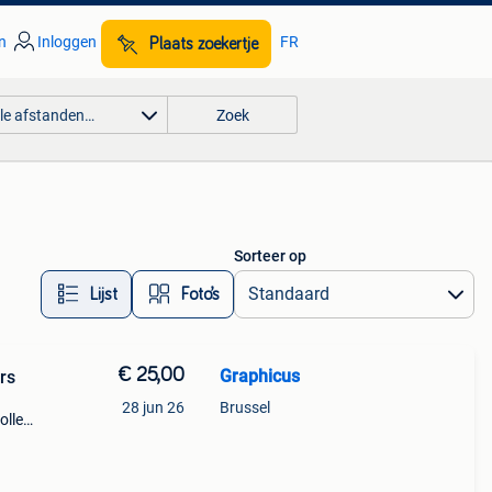
n
Inloggen
FR
Plaats zoekertje
lle afstanden…
Zoek
Sorteer op
Lijst
Foto’s
€ 25,00
Graphicus
ers
28 jun 26
Brussel
ollen
eedte