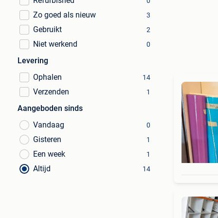
Refurbished
0
Zo goed als nieuw
3
Gebruikt
2
Niet werkend
0
Levering
Ophalen
14
Verzenden
1
Aangeboden sinds
Vandaag
0
Gisteren
1
Een week
1
Altijd
14