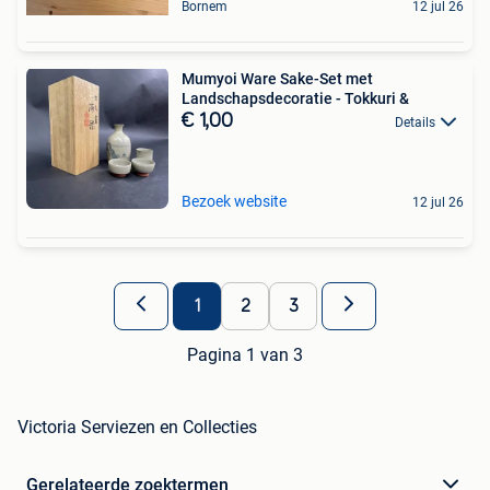
Bornem
12 jul 26
Mumyoi Ware Sake-Set met
Landschapsdecoratie - Tokkuri &
€ 1,00
Details
Bezoek website
12 jul 26
1
2
3
Pagina 1 van 3
Victoria Serviezen en Collecties
Gerelateerde zoektermen