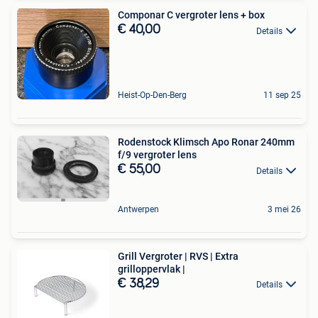
Componar C vergroter lens + box
€ 40,00
Details
Heist-Op-Den-Berg
11 sep 25
Rodenstock Klimsch Apo Ronar 240mm
f/9 vergroter lens
€ 55,00
Details
Antwerpen
3 mei 26
Grill Vergroter | RVS | Extra
grilloppervlak |
€ 38,29
Details