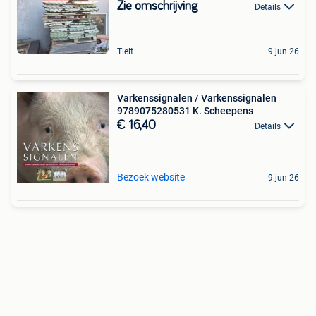
Zie omschrijving
Details
Tielt
9 jun 26
Varkenssignalen / Varkenssignalen
9789075280531 K. Scheepens
€ 16,40
Details
Bezoek website
9 jun 26