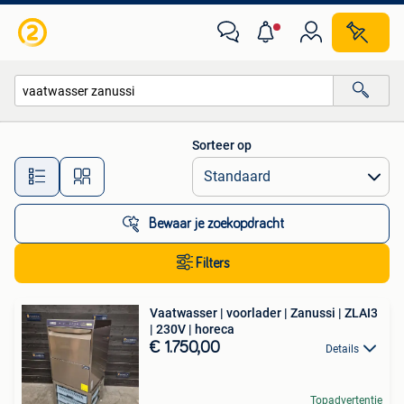
Alle categorieën…
Sorteer op
Alle afstanden…
Bewaar je zoekopdracht
Filters
Vaatwasser | voorlader | Zanussi | ZLAI3
| 230V | horeca
€ 1.750,00
Details
Topadvertentie