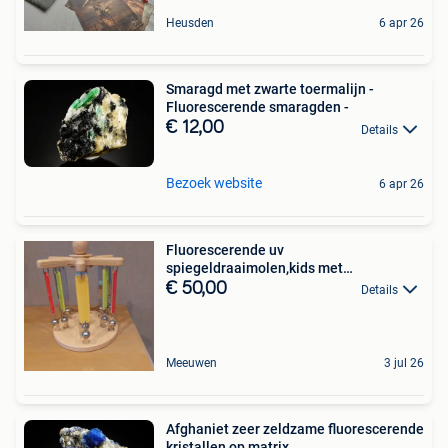
Heusden
6 apr 26
Smaragd met zwarte toermalijn -
Fluorescerende smaragden -
€ 12,00
Details
Bezoek website
6 apr 26
Fluorescerende uv
spiegeldraaimolen,kids met
beperking,nenko
€ 50,00
Details
Meeuwen
3 jul 26
Afghaniet zeer zeldzame fluorescerende
kristallen op matrix