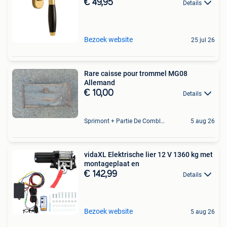
€ 49,95
Details
Bezoek website
25 jul 26
Rare caisse pour trommel MG08
Allemand
€ 10,00
Details
Sprimont + Partie De Comblain-Au-Pont
5 aug 26
vidaXL Elektrische lier 12 V 1360 kg met
montageplaat en
€ 142,99
Details
Bezoek website
5 aug 26