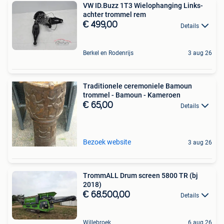
VW ID.Buzz 1T3 Wielophanging Links-
achter trommel rem
€ 499,00
Details
Berkel en Rodenrijs
3 aug 26
Traditionele ceremoniele Bamoun
trommel - Bamoun - Kameroen
€ 65,00
Details
Bezoek website
3 aug 26
TrommALL Drum screen 5800 TR (bj
2018)
€ 68.500,00
Details
Willebroek
6 aug 26