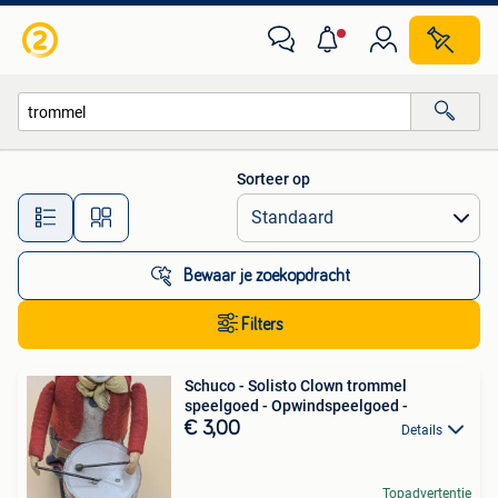
Alle categorieën…
Sorteer op
Alle afstanden…
Bewaar je zoekopdracht
Filters
Schuco - Solisto Clown trommel
speelgoed - Opwindspeelgoed -
€ 3,00
Details
Topadvertentie