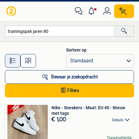
Alle categorieën…
Sorteer op
Alle afstanden…
Bewaar je zoekopdracht
Filters
Nike - Sneakers - Maat: EU 40 - Nieuw
met tags
€ 1,00
Details
Topadvertentie