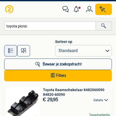
Alle categorieën…
Sorteer op
Alle afstanden…
Bewaar je zoekopdracht
Filters
Toyota Raamschakelaar 8482060090
84820-60090
€ 29,95
Details
Topadvertentie