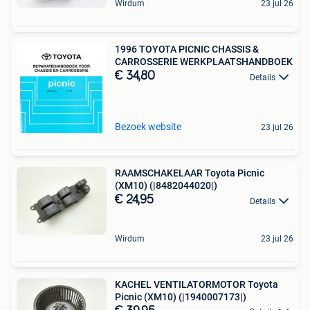
Wirdum
23 jul 26
1996 TOYOTA PICNIC CHASSIS &
CARROSSERIE WERKPLAATSHANDBOEK
€ 34,80
Details
Bezoek website
23 jul 26
RAAMSCHAKELAAR Toyota Picnic
(XM10) (|8482044020|)
€ 24,95
Details
Wirdum
23 jul 26
KACHEL VENTILATORMOTOR Toyota
Picnic (XM10) (|1940007173|)