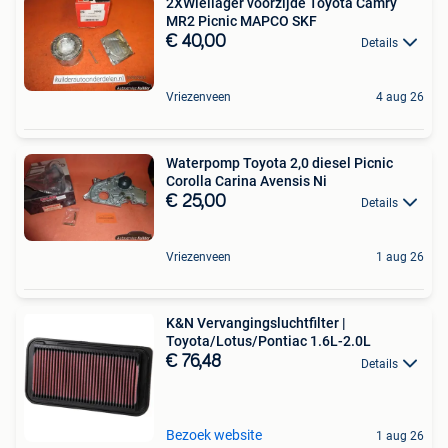
2XWiellager voorzijde Toyota Camry
MR2 Picnic MAPCO SKF
€ 40,00
Details
Vriezenveen
4 aug 26
Waterpomp Toyota 2,0 diesel Picnic
Corolla Carina Avensis Ni
€ 25,00
Details
Vriezenveen
1 aug 26
K&N Vervangingsluchtfilter |
Toyota/Lotus/Pontiac 1.6L-2.0L
€ 76,48
Details
Bezoek website
1 aug 26