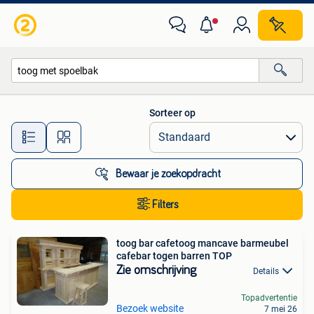
Alle categorieën…
Sorteer op
Alle afstanden…
Bewaar je zoekopdracht
Filters
toog bar cafetoog mancave barmeubel
cafebar togen barren TOP
Zie omschrijving
Details
Topadvertentie
Bezoek website
7 mei 26