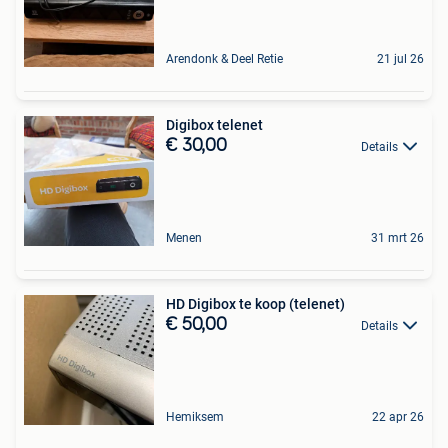
Arendonk & Deel Retie
21 jul 26
Digibox telenet
€ 30,00
Details
Menen
31 mrt 26
HD Digibox te koop (telenet)
€ 50,00
Details
Hemiksem
22 apr 26