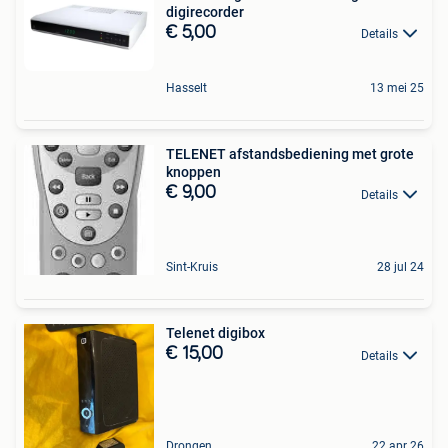
digirecorder
€ 5,00
Details
Hasselt
13 mei 25
TELENET afstandsbediening met grote
knoppen
€ 9,00
Details
Sint-Kruis
28 jul 24
Telenet digibox
€ 15,00
Details
Drongen
22 apr 26