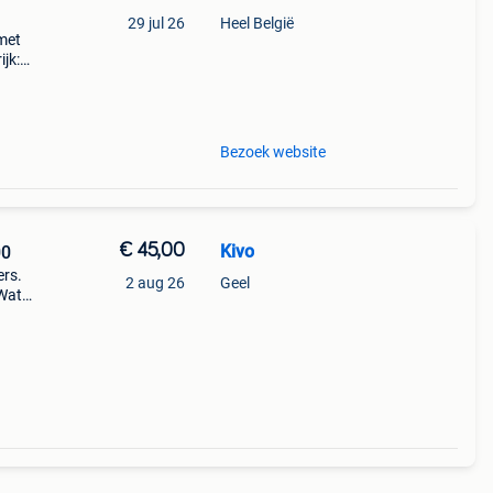
29 jul 26
Heel België
 met
jk:
Bezoek website
€ 45,00
Kivo
00
ers.
2 aug 26
Geel
Watt,
r