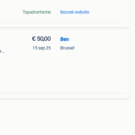
Topadvertentie
Bezoek website
€ 50,00
Ben
15 sep 25
Brussel
i-
n