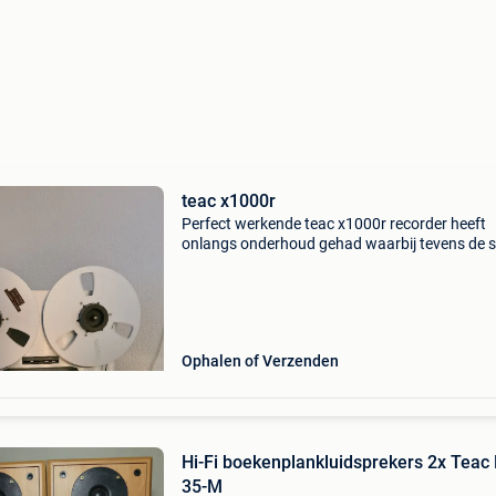
teac x1000r
Perfect werkende teac x1000r recorder heeft
onlangs onderhoud gehad waarbij tevens de 
is vervangen opnemen en afspelen in beide
richtingen werken perfect zeer mooi geluid sne
vooruit en achteru
Ophalen of Verzenden
Hi-Fi boekenplankluidsprekers 2x Teac LS
35-M