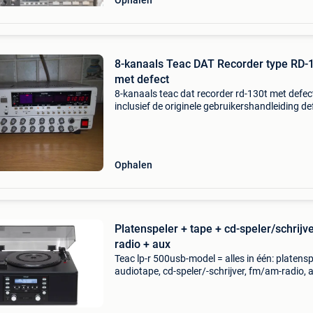
Ophalen
8-kanaals Teac DAT Recorder type RD-
met defect
8-kanaals teac dat recorder rd-130t met defec
inclusief de originele gebruikershandleiding de
de dat tape wordt na het sluiten van het dekse
dikwijls (niet altijd) direct terug uitgeworpen de
Ophalen
Platenspeler + tape + cd-speler/schrijve
radio + aux
Teac lp-r 500usb-model = alles in één: platensp
audiotape, cd-speler/-schrijver, fm/am-radio, 
ingang en usb-aansluiting. Uitgerust met 2 x 3
bass reflex-luidsprekers. Zo goed als nieuw. A