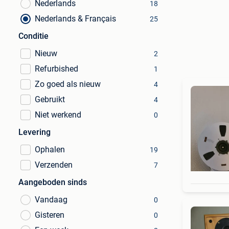
Nederlands
18
Nederlands & Français
25
Conditie
Nieuw
2
Refurbished
1
Zo goed als nieuw
4
Gebruikt
4
Niet werkend
0
Levering
Ophalen
19
Verzenden
7
Aangeboden sinds
Vandaag
0
Gisteren
0