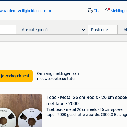
waarden
Veiligheidscentrum
Chat
Meldinge
Alle categorieën…
A
Ontvang meldingen van
 je zoekopdracht
nieuwe zoekresultaten
Teac - Metal 26 cm Reels - 26 cm spoe
met tape - 2000
Titel: teac - metal 26 cm reels - 26 cm spoelen
tape - 2000 geschatte waarde: €300.0 Belangri
winnende biedingen zijn exclusief 9%
koperbescherming + €3 2 x 26 cm reel teac