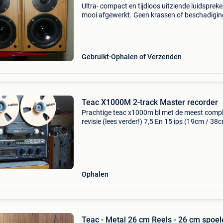
Ultra- compact en tijdloos uitziende luidspreke
mooi afgewerkt. Geen krassen of beschadigin
De stoffen fronten ontbreken. Geven een
aangenaam warm & helder geluid door de
basppoort onderaan
Gebruikt
Ophalen of Verzenden
Teac X1000M 2-track Master recorder
Prachtige teac x1000m bl met de meest comp
revisie (lees verder!) 7,5 En 15 ips (19cm / 38
hoge snelheid master recorder. 2 Spoor ! Unie
staat, zowel technisch als optisch geen betere
vind
Ophalen
Teac - Metal 26 cm Reels - 26 cm spoe