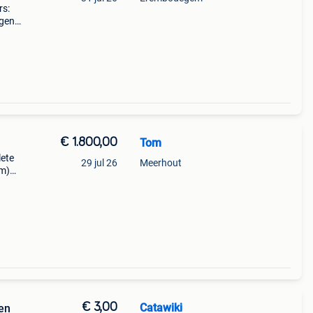
rs:
gen.
€ 1.800,00
Tom
lete
29 jul 26
Meerhout
cm)
ke
 te
€ 3,00
Catawiki
len