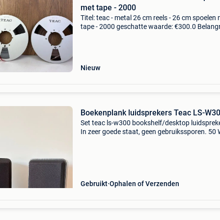
met tape - 2000
Titel: teac - metal 26 cm reels - 26 cm spoelen
tape - 2000 geschatte waarde: €300.0 Belangri
winnende biedingen zijn exclusief 9%
koperbescherming + €3 2 x 26 cm reel teac
profession
Nieuw
Boekenplank luidsprekers Teac LS-W3
Set teac ls-w300 bookshelf/desktop luidsprek
In zeer goede staat, geen gebruikssporen. 50 
4ohm b x h x d 120 x 210 x 150mm luidspreke
bookshelf boekenplank desktop bureau
Gebruikt
Ophalen of Verzenden