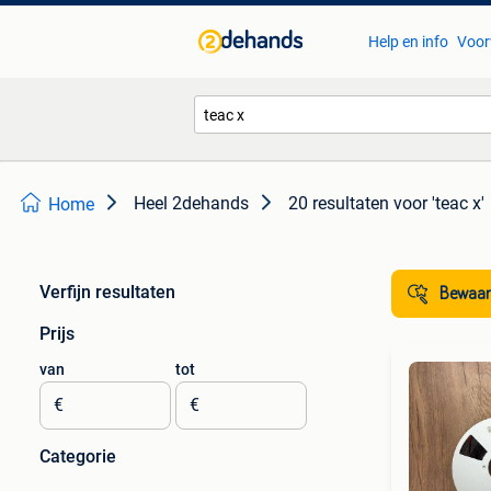
Help en info
Voor
Heel 2dehands
20 resultaten
voor 'teac x'
Home
Verfijn resultaten
Bewaar
Prijs
van
tot
€
€
Categorie