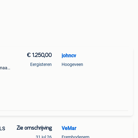
€ 1.250,00
johncv
Eergisteren
Hoogeveen
snaar
l
Zie omschrijving
VeMar
31 jul 26
Erembodegem