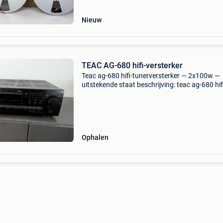
profession
Nieuw
TEAC AG-680 hifi-versterker
Teac ag-680 hifi-tunerversterker — 2x100w —
uitstekende staat beschrijving: teac ag-680 hif
versterker in uitstekende staat, bekend om zij
vermogen en geluidskwaliteit. Ideaal voor het
voeden van to
Ophalen