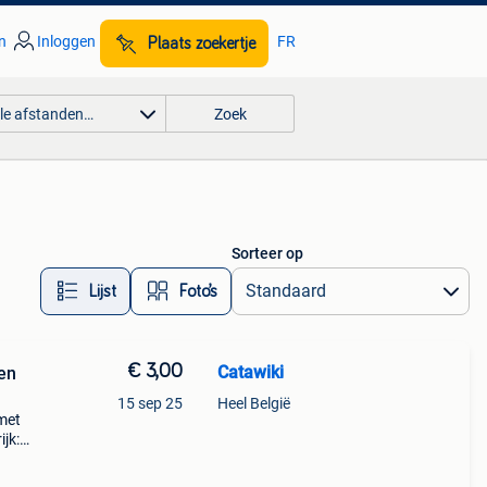
n
Inloggen
FR
Plaats zoekertje
lle afstanden…
Zoek
Sorteer op
Lijst
Foto’s
€ 3,00
Catawiki
len
15 sep 25
Heel België
 met
jk: