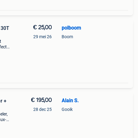
€ 25,00
polboom
130T
29 mei 26
Boom
t
fect:
l
 t
€ 195,00
Alain S.
r +
28 dec 25
Gooik
eler,
aux-
,5 w