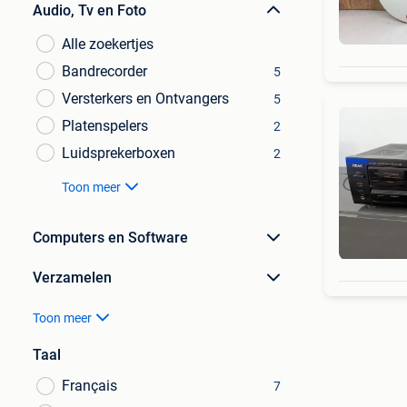
Audio, Tv en Foto
Alle zoekertjes
Bandrecorder
5
Versterkers en Ontvangers
5
Platenspelers
2
Luidsprekerboxen
2
Toon meer
Computers en Software
Verzamelen
Toon meer
Taal
Français
7