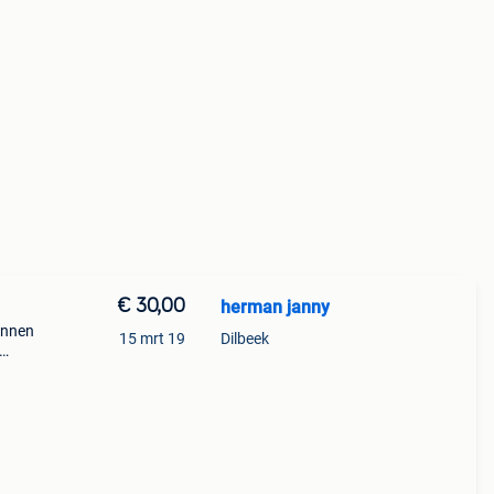
€ 30,00
herman janny
unnen
15 mrt 19
Dilbeek