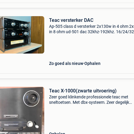
Teac versterker DAC
Ap-505 class d versterker 2x130w in 4 ohm 2
in 8 ohm ud-501 dac 32khz-192khz. 16/24/32
dsd 2.8/5.6 Mhz ha-501 voorversterker/
koptelefoonversterker pure class a versterker 
regelbare demping
Zo goed als nieuw
Ophalen
Teac X-1000(zwarte uitvoering)
Zeer goed klinkende professionele teac met
sneltoetsen. Met dbx-systeem. Zeer degelijk
gebouwd. Inclusief de originele nab-adapters!
Speelt en draait zeer goed. Nieuwe aandrijfrie
geïnstalleerd. Kopp