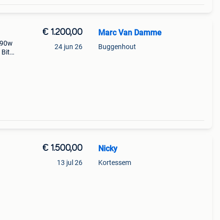
€ 1.200,00
Marc Van Damme
x90w
24 jun 26
Buggenhout
 Bit
en
€ 1.500,00
Nicky
13 jul 26
Kortessem
m