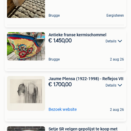
Brugge
Eergisteren
Antieke franse kermischommel
€ 1.450,00
Details
Brugge
2 aug 26
Jaume Plensa (1922-1998) - Reflejos VII
€ 1.700,00
Details
Bezoek website
2 aug 26
Setje SR velgen gepolijst te koop met