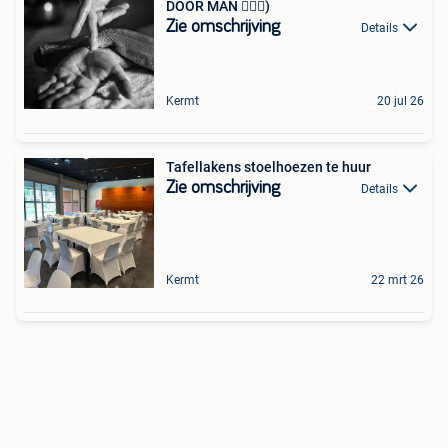
DOOR MAN 💆🏽‍♂️)
Zie omschrijving
Details
Kermt
20 jul 26
Tafellakens stoelhoezen te huur
Zie omschrijving
Details
Kermt
22 mrt 26