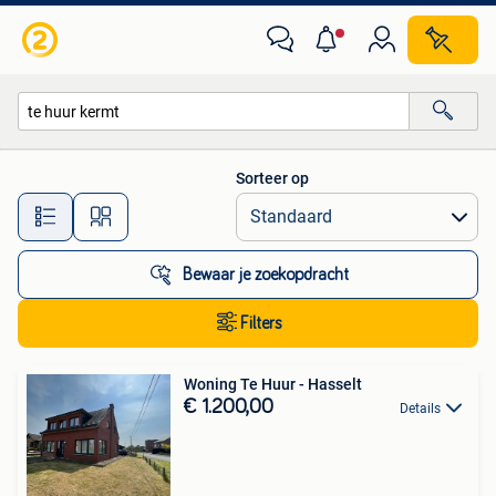
Alle categorieën…
Sorteer op
Alle afstanden…
Bewaar je zoekopdracht
Filters
Woning Te Huur - Hasselt
€ 1.200,00
Details