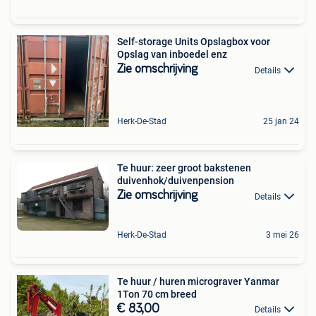
Self-storage Units Opslagbox voor
Opslag van inboedel enz
Zie omschrijving
Details
Herk-De-Stad
25 jan 24
Te huur: zeer groot bakstenen
duivenhok/duivenpension
Zie omschrijving
Details
Herk-De-Stad
3 mei 26
Te huur / huren micrograver Yanmar
1Ton 70 cm breed
€ 83,00
Details