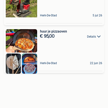
Herk-De-Stad
5 jul 26
huur je pizzaoven
€ 95,00
Details
Herk-De-Stad
22 jun 26