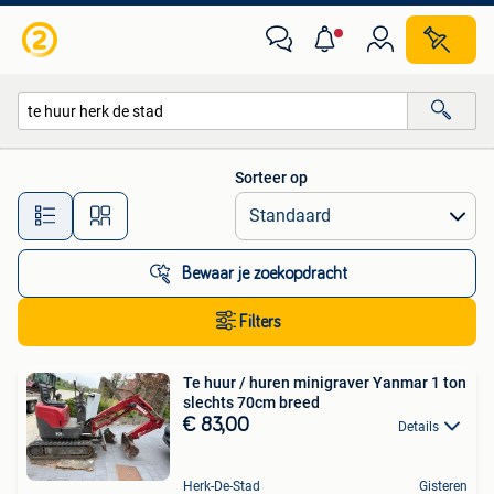
Alle categorieën…
Sorteer op
Alle afstanden…
Bewaar je zoekopdracht
Filters
Te huur / huren minigraver Yanmar 1 ton
slechts 70cm breed
€ 83,00
Details
Herk-De-Stad
Gisteren