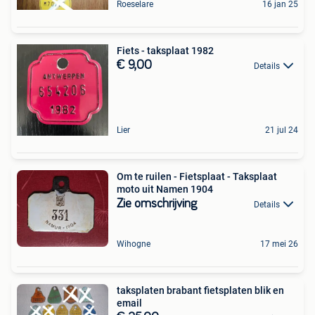
Roeselare
16 jan 25
Fiets - taksplaat 1982
€ 9,00
Details
Lier
21 jul 24
Om te ruilen - Fietsplaat - Taksplaat
moto uit Namen 1904
Zie omschrijving
Details
Wihogne
17 mei 26
taksplaten brabant fietsplaten blik en
email