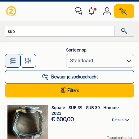
Alle categorieën…
Sorteer op
Alle afstanden…
Bewaar je zoekopdracht
Filters
Squale - SUB 39 - SUB 39 - Homme -
2023
€ 600,00
Details
Topadvertentie