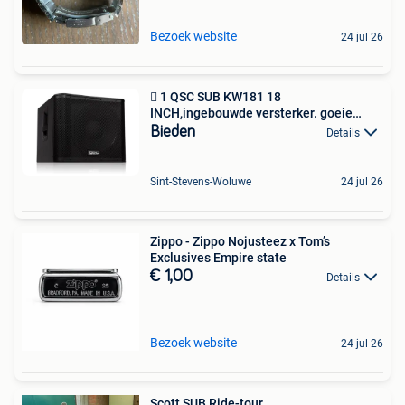
Bezoek website
24 jul 26
 1 QSC SUB KW181 18
INCH,ingebouwde versterker. goeie
staat
Bieden
Details
Sint-Stevens-Woluwe
24 jul 26
Zippo - Zippo Nojusteez x Tom’s
Exclusives Empire state
€ 1,00
Details
Bezoek website
24 jul 26
Scott SUB Ride-tour