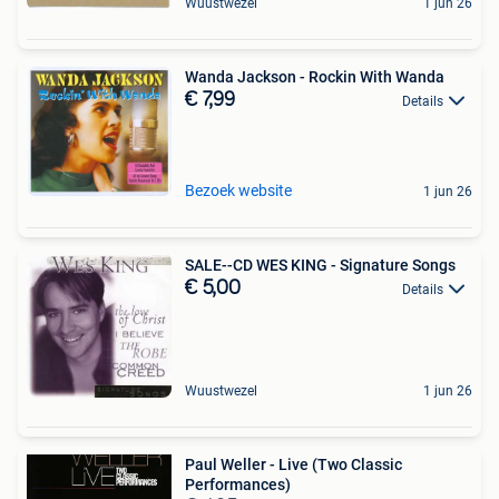
Wuustwezel
1 jun 26
Wanda Jackson - Rockin With Wanda
€ 7,99
Details
Bezoek website
1 jun 26
SALE--CD WES KING - Signature Songs
€ 5,00
Details
Wuustwezel
1 jun 26
Paul Weller - Live (Two Classic
Performances)