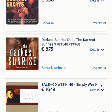
€ 3,50
Details
Hoboken
23 okt 23
Darkest Sunrise Duet-The Darkest
Sunrise 9781548719968
€ 8,75
Details
Bezoek website
23 okt 23
SALE--CD WES KING - Simply Wes King
€ 16,49
Details