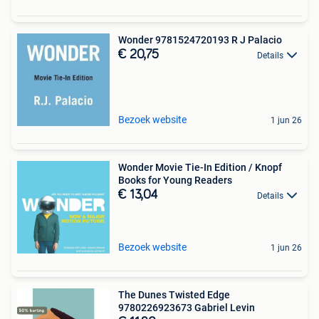
Wonder 9781524720193 R J Palacio
€ 20,75
Details
Bezoek website
1 jun 26
Wonder Movie Tie-In Edition / Knopf
Books for Young Readers
€ 13,04
Details
Bezoek website
1 jun 26
The Dunes Twisted Edge
9780226923673 Gabriel Levin