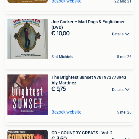
Bezoek website
22 aug 21
Joe Cocker – Mad Dogs & Englishmen
(DVD)
€ 10,00
Details
Sint-Michiels
5 mei 26
The Brightest Sunset 9781973778943
Aly Martinez
€ 9,75
Details
Bezoek website
5 mei 26
CD * COUNTRY GREATS - Vol. 2