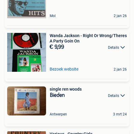
Mol
2 jan 26
Wanda Jackson - Right Or Wrong/Theres
A Party Goin On
€ 9,99
Details
Bezoek website
2 jan 26
single ren woods
Bieden
Details
Antwerpen
3 mrt 24
Various - Country Girls