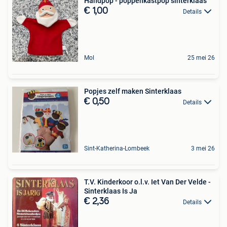
Handpop - poppenkastpop sinterklaas
€ 1,00
Details
Mol
25 mei 26
Popjes zelf maken Sinterklaas
€ 0,50
Details
Sint-Katherina-Lombeek
3 mei 26
T.V. Kinderkoor o.l.v. Iet Van Der Velde -
Sinterklaas Is Ja
€ 2,36
Details