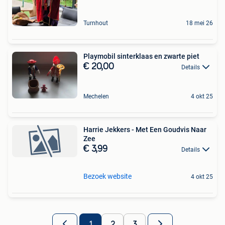
Turnhout
18 mei 26
Playmobil sinterklaas en zwarte piet
€ 20,00
Details
Mechelen
4 okt 25
Harrie Jekkers - Met Een Goudvis Naar
Zee
€ 3,99
Details
Bezoek website
4 okt 25
1
2
3