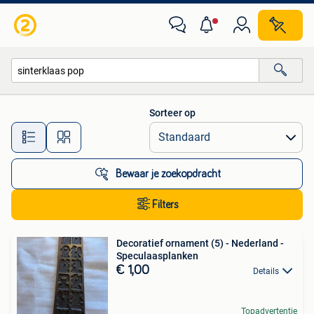
Alle categorieën…
Sorteer op
Alle afstanden…
Bewaar je zoekopdracht
Filters
Decoratief ornament (5) - Nederland -
Speculaasplanken
€ 1,00
Details
Topadvertentie