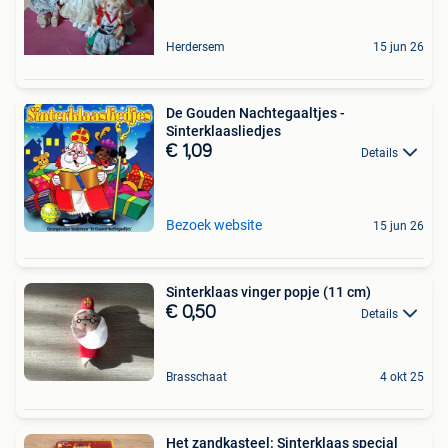
Herdersem
15 jun 26
De Gouden Nachtegaaltjes -
Sinterklaasliedjes
€ 1,09
Details
Bezoek website
15 jun 26
Sinterklaas vinger popje (11 cm)
€ 0,50
Details
Brasschaat
4 okt 25
Het zandkasteel: Sinterklaas special