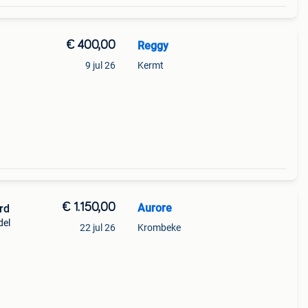
€ 400,00
Reggy
9 jul 26
Kermt
€ 1.150,00
Aurore
rd
del
22 jul 26
Krombeke