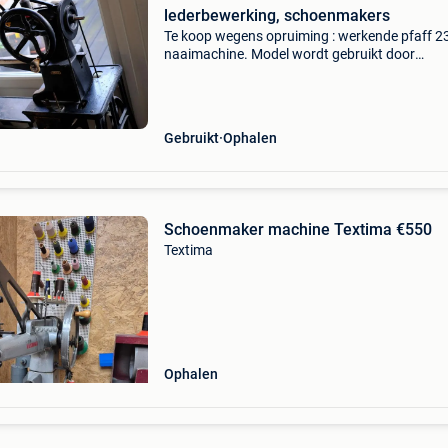
lederbewerking, schoenmakers
Te koop wegens opruiming : werkende pfaff 2
naaimachine. Model wordt gebruikt door
schoenmakers, lederbewerkers, ... Ik heb de
machine jaren geleden overgenomen van een
schoenmaker. De machine is
Gebruikt
Ophalen
Schoenmaker machine Textima €550
Textima
Ophalen