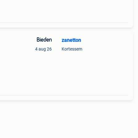
Bieden
zanetton
4 aug 26
Kortessem