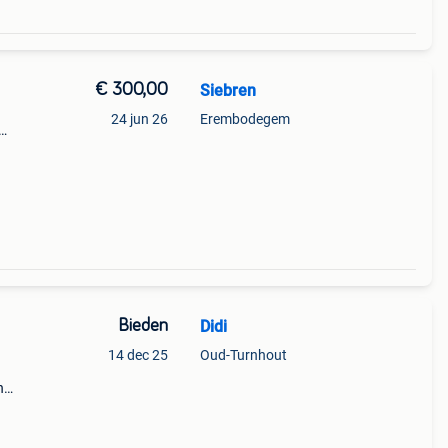
€ 300,00
Siebren
24 jun 26
Erembodegem
utels
Bieden
Didi
14 dec 25
Oud-Turnhout
n
 X l.
oals: