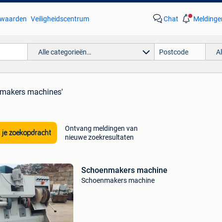
waarden
Veiligheidscentrum
Chat
Meldinge
Alle categorieën…
A
nmakers machines'
Ontvang meldingen van
 je zoekopdracht
nieuwe zoekresultaten
Schoenmakers machine
Schoenmakers machine