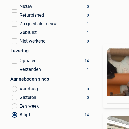
Nieuw
0
Refurbished
0
Zo goed als nieuw
1
Gebruikt
1
Niet werkend
0
Levering
Ophalen
14
Verzenden
1
Aangeboden sinds
Vandaag
0
Gisteren
0
Een week
1
Altijd
14