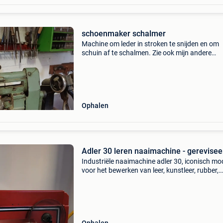
schoenmaker schalmer
Machine om leder in stroken te snijden en om
schuin af te schalmen. Zie ook mijn andere
advertenties
Ophalen
Adler 30 leren naaimachine - gerevisee
Industriële naaimachine adler 30, iconisch mo
voor het bewerken van leer, kunstleer, rubber,
neopreen of dikke materialen. Robuuste,
nauwkeurige en perfecte machine voor
schoenmakers, zadelmakers,