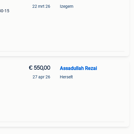
22 mrt 26
Izegem
30-15
€ 550,00
Assadullah Rezai
27 apr 26
Herselt