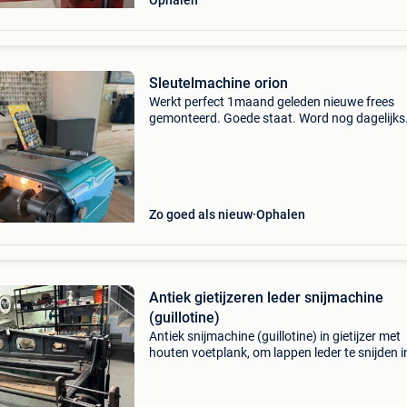
Ophalen
Sleutelmachine orion
Werkt perfect 1maand geleden nieuwe frees
gemonteerd. Goede staat. Word nog dagelijks
gebruikt hier mee kan je alle tandgefreesde sle
slijpen. Jma, silca, orion, schoenmaker,
slotenmaker, sleutel
Zo goed als nieuw
Ophalen
Antiek gietijzeren leder snijmachine
(guillotine)
Antiek snijmachine (guillotine) in gietijzer met
houten voetplank, om lappen leder te snijden i
banden. Reserve mes en houten blokjes. H. 130
240 X br. 173 Machine voor oude ambachten z
zad