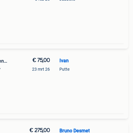
€ 75,00
Ivan
ten…
,
23 mrt 26
Putte
€ 275,00
Bruno Desmet