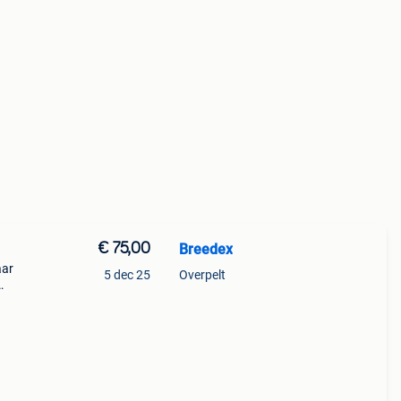
€ 75,00
Breedex
aar
5 dec 25
Overpelt
m as