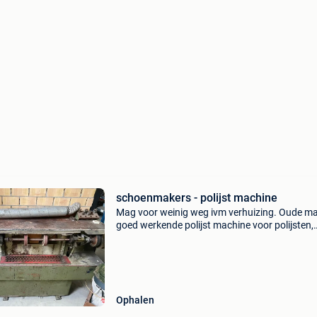
schoenmakers - polijst machine
Mag voor weinig weg ivm verhuizing. Oude m
goed werkende polijst machine voor polijsten,
schuren etc. Circa 180 cm breed ~230 volt 3c
Ophalen