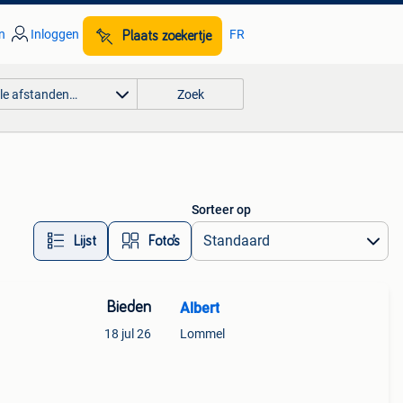
n
Inloggen
FR
Plaats zoekertje
lle afstanden…
Zoek
Sorteer op
Lijst
Foto’s
Bieden
Albert
18 jul 26
Lommel