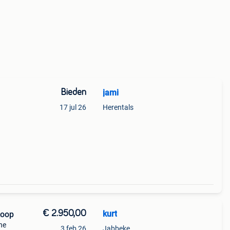
Bieden
jami
17 jul 26
Herentals
€ 2.950,00
kurt
koop
ne
3 feb 26
Jabbeke