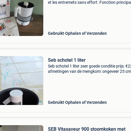
et les entremets sans effort. Fonction principal
cuisson et mélange automatiques pour sauce
lisses (béchamel, hollandaise, etc.) Et crèmes.
Caract
Gebruikt
Ophalen of Verzenden
Seb schotel 1 liter
Seb schotel 1 liter zeer goede conditie prijs: €2
afmetingen van de mengkom: ongeveer 25 cm
diameter en 9 cm hoog. Thermostaat: 5 nivea
220 v 600 watt stopcontact met een lengte v
ongevee
Gebruikt
Ophalen of Verzenden
SEB Vitasaveur 900 stoomkoken met