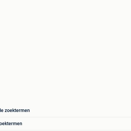
de zoektermen
zoektermen