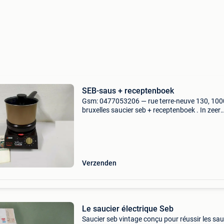
SEB-saus + receptenboek
Gsm: 0477053206 — rue terre-neuve 130, 100
bruxelles saucier seb + receptenboek . In zeer
goede staat
Verzenden
Le saucier électrique Seb
Saucier seb vintage conçu pour réussir les sa