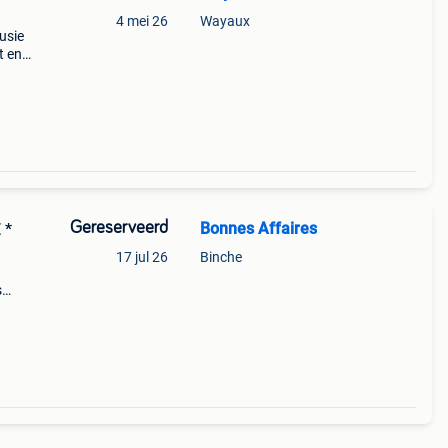
4 mei 26
Wayaux
usie
t en
es
Gereserveerd
Bonnes Affaires
 *
17 jul 26
Binche
s
 &
cette