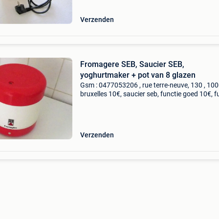
Verzenden
Fromagere SEB, Saucier SEB,
yoghurtmaker + pot van 8 glazen
Gsm : 0477053206 , rue terre-neuve, 130 , 10
bruxelles 10€, saucier seb, functie goed 10€, f
goed 10€, yoghurtmaker + 8 glazen pot, funct
goed
Verzenden