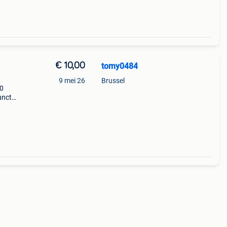
€ 10,00
tomy0484
9 mei 26
Brussel
00
unctie
ie