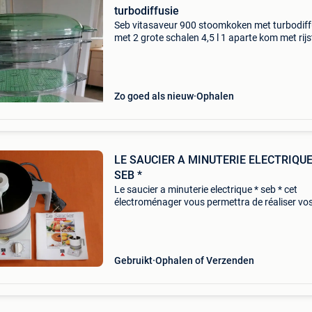
turbodiffusie
Seb vitasaveur 900 stoomkoken met turbodiff
met 2 grote schalen 4,5 l 1 aparte kom met rijs
saus 1,1 l om persoonlijk af te halen in reves (l
bons villers)
Zo goed als nieuw
Ophalen
LE SAUCIER A MINUTERIE ELECTRIQUE
SEB *
Le saucier a minuterie electrique * seb * cet
électroménager vous permettra de réaliser vo
sauces et entremets.. Bon état. Coloris : blanc
gris - code : 8367 - made in france. Livret de re
Gebruikt
Ophalen of Verzenden