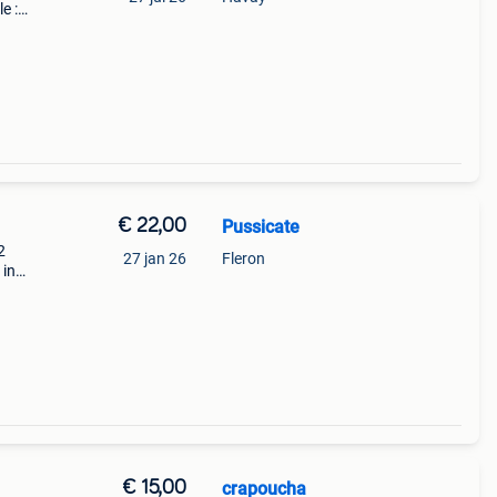
e :
s
€ 22,00
Pussicate
2
27 jan 26
Fleron
 in
us
an
€ 15,00
crapoucha