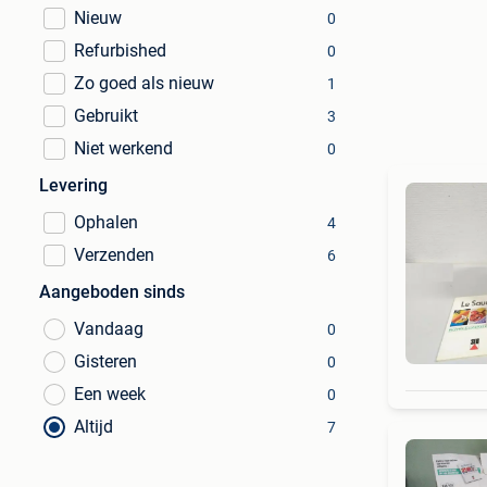
Nieuw
0
Refurbished
0
Zo goed als nieuw
1
Gebruikt
3
Niet werkend
0
Levering
Ophalen
4
Verzenden
6
Aangeboden sinds
Vandaag
0
Gisteren
0
Een week
0
Altijd
7