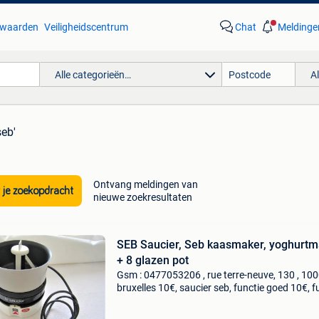
waarden
Veiligheidscentrum
Chat
Meldinge
Alle categorieën…
A
seb'
Ontvang meldingen van
 je zoekopdracht
nieuwe zoekresultaten
SEB Saucier, Seb kaasmaker, yoghurtm
+ 8 glazen pot
Gsm : 0477053206 , rue terre-neuve, 130 , 10
bruxelles 10€, saucier seb, functie goed 10€, f
goed 10€, yoghurtmaker + 8 glazen pot, funct
goed