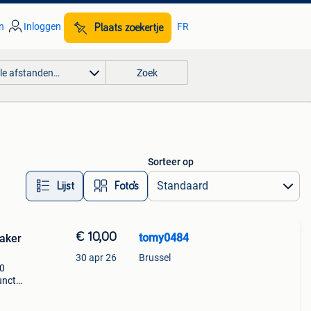
n
Inloggen
FR
Plaats zoekertje
lle afstanden…
Zoek
Sorteer op
Lijst
Foto’s
€ 10,00
tomy0484
aker
30 apr 26
Brussel
00
unctie
ie