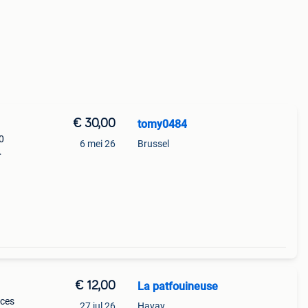
€ 30,00
tomy0484
0
6 mei 26
Brussel
€ 12,00
La patfouineuse
uces
27 jul 26
Havay