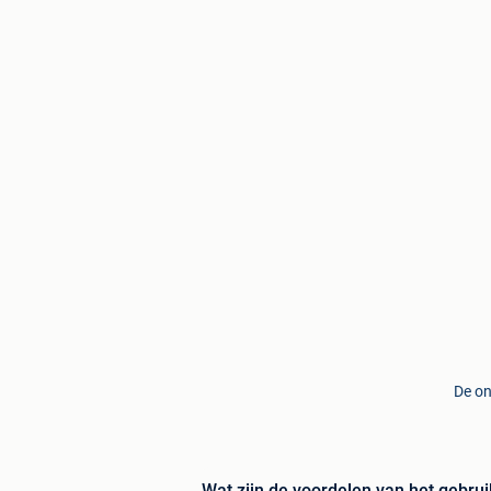
De on
Wat zijn de voordelen van het gebru