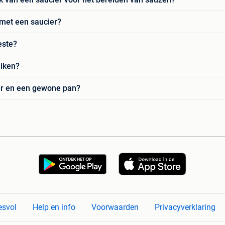
met een saucier?
este?
uiken?
ier en een gewone pan?
esvol
Help en info
Voorwaarden
Privacyverklaring