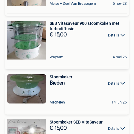
Meise + Deel Van Brussegem
5 nov 23
SEB Vitasaveur 900 stoomkoken met
turbodiffusie
€ 15,00
Details
Wayaux
4 mei 26
Stoomkoker
Bieden
Details
Mechelen
14 jun 26
Stoomkoker SEB VitaSaveur
€ 15,00
Details