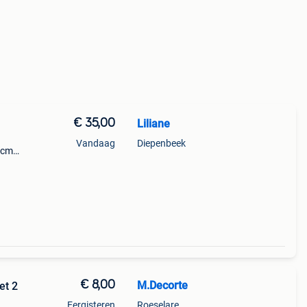
€ 35,00
Liliane
Vandaag
Diepenbeek
 cm
€ 8,00
M.Decorte
et 2
Eergisteren
Roeselare