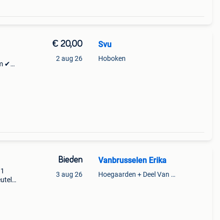
€ 20,00
Svu
2 aug 26
Hoboken
cm ✔
e
eep ✔
Bieden
Vanbrusselen Erika
 1
3 aug 26
Hoegaarden + Deel Van Kumtich + Deel Van Tienen
utels