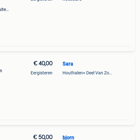
uiten
€ 40,00
Sara
en
Eergisteren
Houthalen+ Deel Van Zonhoven En Zolder
€ 50,00
bjorn