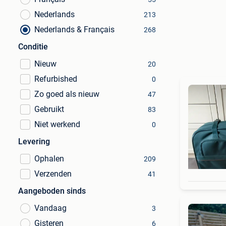
Nederlands
213
Nederlands & Français
268
Conditie
Nieuw
20
Refurbished
0
Zo goed als nieuw
47
Gebruikt
83
Niet werkend
0
Levering
Ophalen
209
Verzenden
41
Aangeboden sinds
Vandaag
3
Gisteren
6