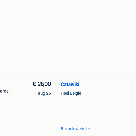
€ 26,00
Catawiki
aarde:
1 aug 26
Heel België
kist
t
Bezoek website