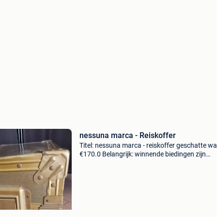
nessuna marca - Reiskoffer
Titel: nessuna marca - reiskoffer geschatte w
€170.0 Belangrijk: winnende biedingen zijn
exclusief 9% koperbescherming + €3 huwelijks
uit de jaren 50/60. Hoeken en randen versterk