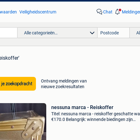
waarden
Veiligheidscentrum
Chat
Meldinge
Alle categorieën…
A
eiskoffer'
Ontvang meldingen van
 je zoekopdracht
nieuwe zoekresultaten
nessuna marca - Reiskoffer
Titel: nessuna marca - reiskoffer geschatte w
€170.0 Belangrijk: winnende biedingen zijn
exclusief 9% koperbescherming + €3 huwelijks
uit de jaren 50/60. Hoeken en randen versterk