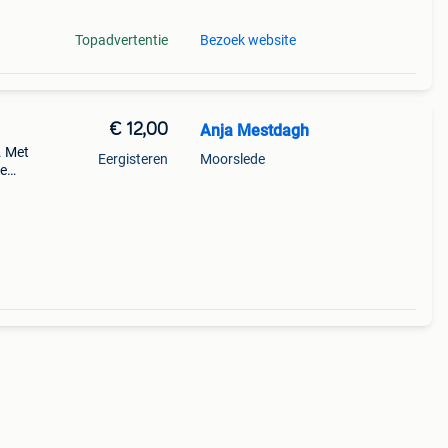
Topadvertentie
Bezoek website
€ 12,00
Anja Mestdagh
. Met
Eergisteren
Moorslede
he
d.