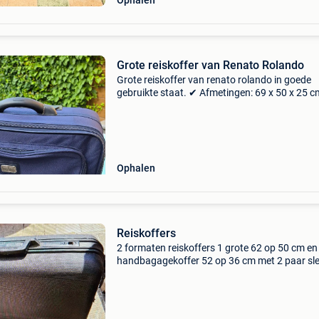
Ophalen
Grote reiskoffer van Renato Rolando
Grote reiskoffer van renato rolando in goede
gebruikte staat. ✔ Afmetingen: 69 x 50 x 25 
ruime inhoud, ideaal voor vakantie ✔ meerder
voorvakken met ritssluiting ✔ stevige handgr
lichtgewic
Ophalen
Reiskoffers
2 formaten reiskoffers 1 grote 62 op 50 cm en
handbagagekoffer 52 op 36 cm met 2 paar sle
bij. Gebruikt,maar nog in heel goede staat.