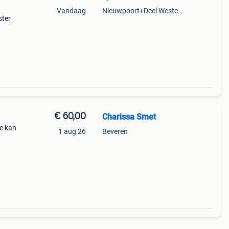
Vandaag
Nieuwpoort+Deel Westende
ster
€ 60,00
Charissa Smet
je kan
1 aug 26
Beveren