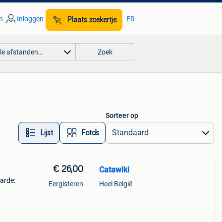
n
Inloggen
FR
Plaats zoekertje
lle afstanden…
Zoek
Sorteer op
Lijst
Foto’s
€ 26,00
Catawiki
aarde:
Eergisteren
Heel België
kist
t