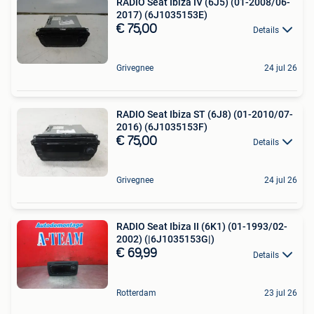
RADIO Seat Ibiza IV (6J5) (01-2008/06-
2017) (6J1035153E)
€ 75,00
Details
Grivegnee
24 jul 26
RADIO Seat Ibiza ST (6J8) (01-2010/07-
2016) (6J1035153F)
€ 75,00
Details
Grivegnee
24 jul 26
RADIO Seat Ibiza II (6K1) (01-1993/02-
2002) (|6J1035153G|)
€ 69,99
Details
Rotterdam
23 jul 26