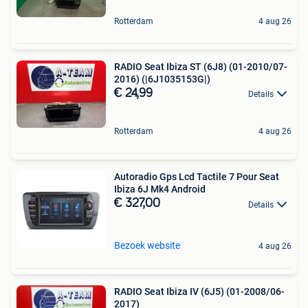
Rotterdam
4 aug 26
RADIO Seat Ibiza ST (6J8) (01-2010/07-
2016) (|6J1035153G|)
€ 24,99
Details
Rotterdam
4 aug 26
Autoradio Gps Lcd Tactile 7 Pour Seat
Ibiza 6J Mk4 Android
€ 327,00
Details
Bezoek website
4 aug 26
RADIO Seat Ibiza IV (6J5) (01-2008/06-
2017)