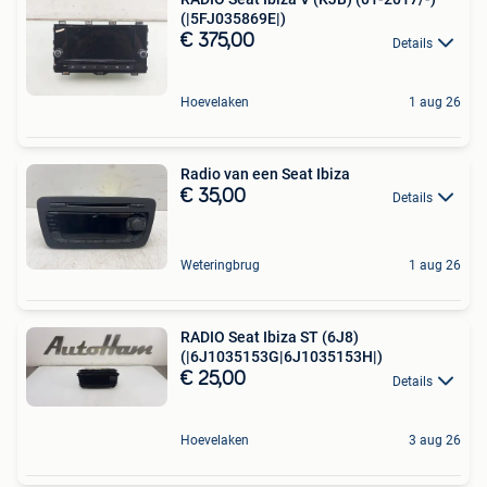
(|5FJ035869E|)
€ 375,00
Details
Hoevelaken
1 aug 26
Radio van een Seat Ibiza
€ 35,00
Details
Weteringbrug
1 aug 26
RADIO Seat Ibiza ST (6J8)
(|6J1035153G|6J1035153H|)
€ 25,00
Details
Hoevelaken
3 aug 26