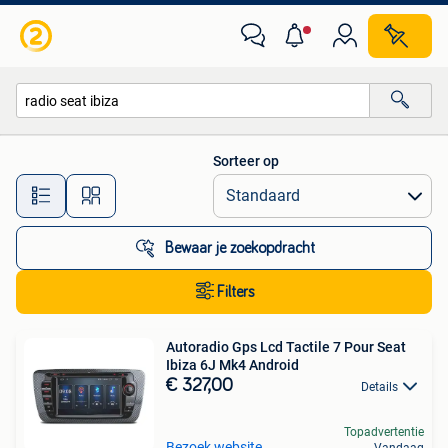
Alle categorieën…
Sorteer op
Alle afstanden…
Bewaar je zoekopdracht
Filters
Autoradio Gps Lcd Tactile 7 Pour Seat
Ibiza 6J Mk4 Android
€ 327,00
Details
Topadvertentie
Bezoek website
Vandaag