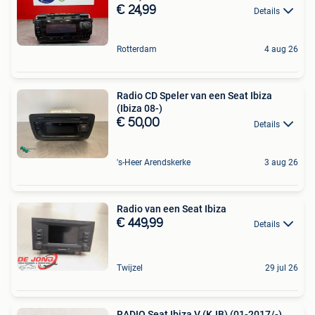
€ 24,99
Details
Rotterdam
4 aug 26
Radio CD Speler van een Seat Ibiza
(Ibiza 08-)
€ 50,00
Details
's-Heer Arendskerke
3 aug 26
Radio van een Seat Ibiza
€ 449,99
Details
Twijzel
29 jul 26
RADIO Seat Ibiza V (KJB) (01-2017/-)