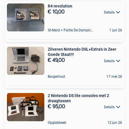
R4 revolution
€ 10,00
Details
St-Mard + Partie De Dampicourt
1 jun 26
Zilveren Nintendo DSL+Extra's in Zeer
Goede Staat!!!
€ 49,00
Details
Borgerhout
17 mei 26
2 Nintendo DS lite consoles met 2
draagtassen
€ 95,00
Details
Opglabbeek
12 jun 26