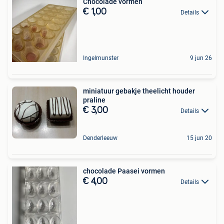
Chocolade vormen
€ 1,00
Details
Ingelmunster
9 jun 26
miniatuur gebakje theelicht houder
praline
€ 3,00
Details
Denderleeuw
15 jun 20
chocolade Paasei vormen
€ 4,00
Details