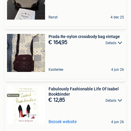
Ranst
4 dec 25
Prada Re-nylon crossbody bag vintage
€ 164,95
Details
Kasterlee
4 jun 26
Fabulously Fashionable Life Of Isabel
Bookbinder
€ 12,85
Details
Bezoek website
4 jun 26