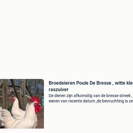
Broedeieren Poule De Bresse , witte kleur ,
raszuiver
De dieren zijn afkomstig van de bresse streek ,
eieren van recente datum ,de bevruchting is ze
goed , , verzenden ook mogelijk, verzendkost 
de koper.