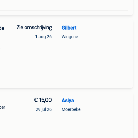
Zie omschrijving
Gilbert
de
1 aug 26
Wingene
€ 15,00
Asiya
per
29 jul 26
Moerbeke