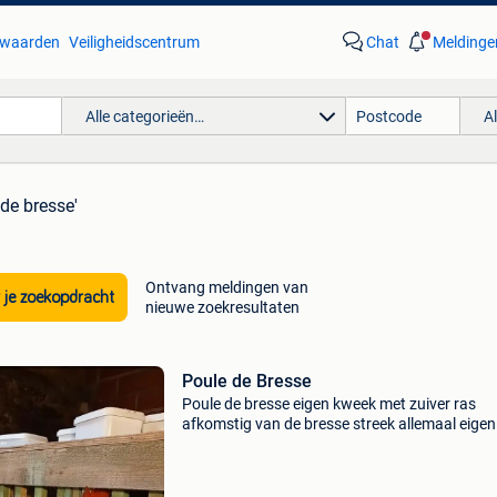
waarden
Veiligheidscentrum
Chat
Meldinge
Alle categorieën…
A
 de bresse'
Ontvang meldingen van
 je zoekopdracht
nieuwe zoekresultaten
Poule de Bresse
Poule de bresse eigen kweek met zuiver ras
afkomstig van de bresse streek allemaal eigen
foto&#39;s!!