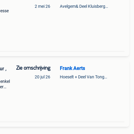
2 mei 26
Avelgem& Deel Kluisbergen
resse
ame
 rond
Zie omschrijving
Frank Aerts
20 jul 26
Hoeselt + Deel Van Tongeren
 enkel
er
or de