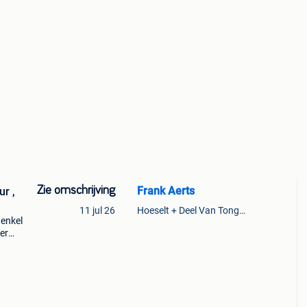
Zie omschrijving
Frank Aerts
11 jul 26
Hoeselt + Deel Van Tongeren
 enkel
er
voor