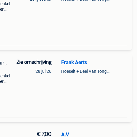
 enkel
er
or de
Zie omschrijving
Frank Aerts
28 jul 26
Hoeselt + Deel Van Tongeren
 enkel
er
or de
€ 7,00
A.V