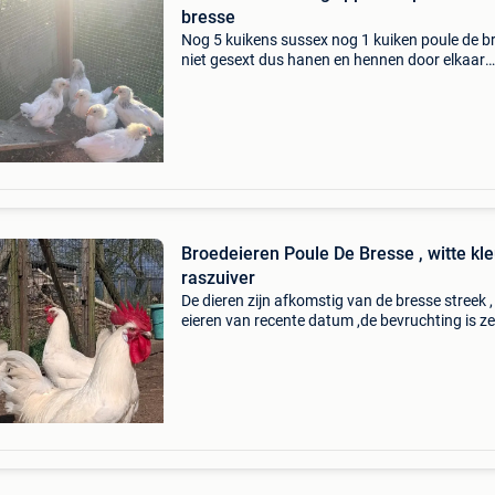
bresse
Nog 5 kuikens sussex nog 1 kuiken poule de b
niet gesext dus hanen en hennen door elkaar
sussex legkippen zijn zeer tamme en aangen
kippen om in de tuin te houden. Ook leggen ze
de 220 to
Broedeieren Poule De Bresse , witte kleur ,
raszuiver
De dieren zijn afkomstig van de bresse streek ,
eieren van recente datum ,de bevruchting is ze
goed , verzenden ook mogelijk, verzendkost vo
koper.