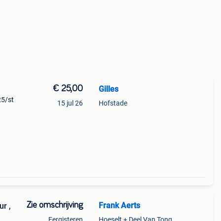
€ 25,00
Gilles
25/st
15 jul 26
Hofstade
Zie omschrijving
Frank Aerts
Eergisteren
Hoeselt + Deel Van Tongeren