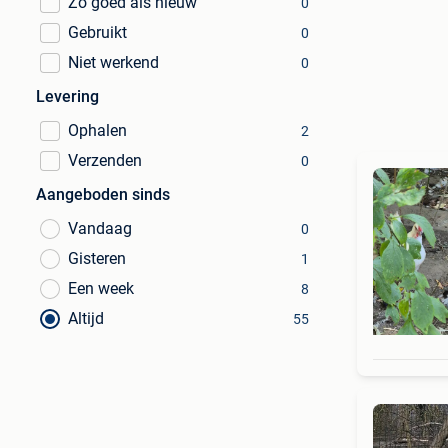
Zo goed als nieuw
0
Gebruikt
0
Niet werkend
0
Levering
Ophalen
2
Verzenden
0
Aangeboden sinds
Vandaag
0
Gisteren
1
Een week
8
Altijd
55