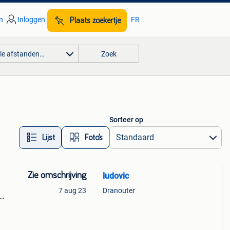
n
Inloggen
FR
Plaats zoekertje
lle afstanden…
Zoek
Sorteer op
Lijst
Foto’s
Zie omschrijving
ludovic
7 aug 23
Dranouter