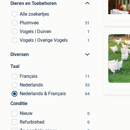
Dieren en Toebehoren
Alle zoekertjes
Pluimvee
51
Vogels | Duiven
1
Vogels | Overige Vogels
1
Diversen
Taal
Français
11
Nederlands
53
Nederlands & Français
64
Conditie
Nieuw
0
Refurbished
0