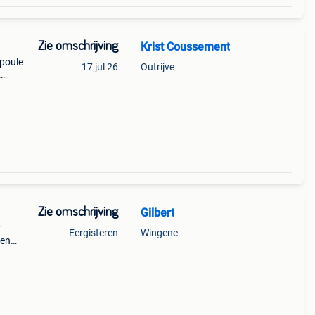
Zie omschrijving
Krist Coussement
 poule
17 jul 26
Outrijve
 uit
Zie omschrijving
Gilbert
r
Eergisteren
Wingene
ren