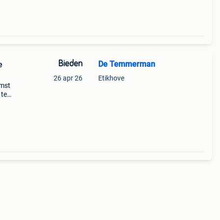
Bieden
De Temmerman
e
26 apr 26
Etikhove
omst
 te