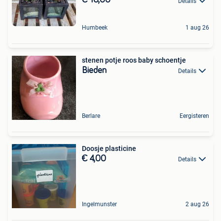
€ 10,00
Details
Humbeek
1 aug 26
stenen potje roos baby schoentje
Bieden
Details
Berlare
Eergisteren
Doosje plasticine
€ 4,00
Details
Ingelmunster
2 aug 26