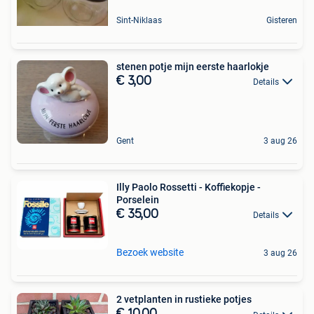
Sint-Niklaas
Gisteren
stenen potje mijn eerste haarlokje
€ 3,00
Details
Gent
3 aug 26
Illy Paolo Rossetti - Koffiekopje -
Porselein
€ 35,00
Details
Bezoek website
3 aug 26
2 vetplanten in rustieke potjes