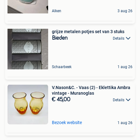
Alken
3 aug 26
grijze metalen potjes set van 3 stuks
Bieden
Details
Schaarbeek
1 aug 26
V.Nason&C. - Vaas (2) - Eklettika Ambra
vintage - Muranoglas
€ 45,00
Details
Bezoek website
1 aug 26