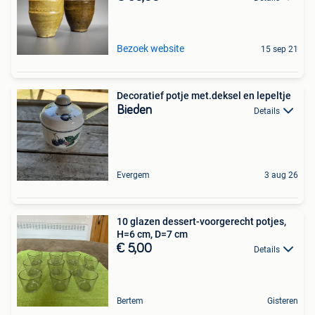
Bezoek website
15 sep 21
Decoratief potje met.deksel en lepeltje
Bieden
Details
Evergem
3 aug 26
10 glazen dessert-voorgerecht potjes,
H=6 cm, D=7 cm
€ 5,00
Details
Bertem
Gisteren