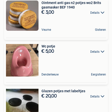
Ointment anti gas n2 potjes wo2 Brits
gasmasker BEF 1940
€ 3,00
Details
Veurne
Gisteren
Wc potje
€ 5,00
Details
Denderleeuw
Eergisteren
Glazen potjes met labeltjes
€ 20,00
Details