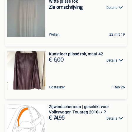
Witte plisse rok
Zie omschrijving
Details
Wellen
22 mrt 19
Kunstleer plissé rok, maat 42
€ 6,00
Details
Oostakker
1 feb 26
Zijwindschermen | geschikt voor
Volkswagen Touareg 2010- / P
€ 74,95
Details