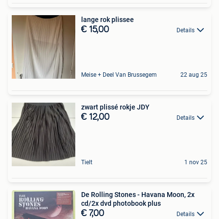
lange rok plissee
€ 15,00
Details
Meise + Deel Van Brussegem
22 aug 25
zwart plissé rokje JDY
€ 12,00
Details
Tielt
1 nov 25
De Rolling Stones - Havana Moon, 2x
cd/2x dvd photobook plus
€ 7,00
Details