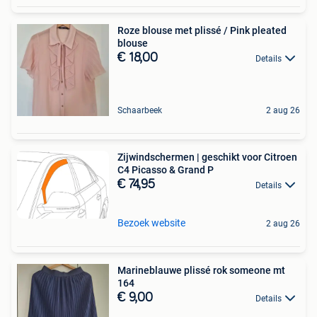
Roze blouse met plissé / Pink pleated
blouse
€ 18,00
Details
Schaarbeek
2 aug 26
Zijwindschermen | geschikt voor Citroen
C4 Picasso & Grand P
€ 74,95
Details
Bezoek website
2 aug 26
Marineblauwe plissé rok someone mt
164
€ 9,00
Details