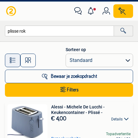
Alle categorieën…
Sorteer op
Alle afstanden…
Bewaar je zoekopdracht
Filters
Alessi - Michele De Lucchi -
Keukencontainer - Plissé -
€ 4,00
Details
Topadvertentie