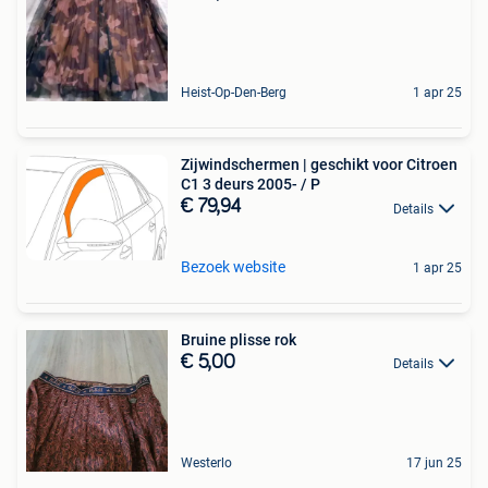
Heist-Op-Den-Berg
1 apr 25
Zijwindschermen | geschikt voor Citroen
C1 3 deurs 2005- / P
€ 79,94
Details
Bezoek website
1 apr 25
Bruine plisse rok
€ 5,00
Details
Westerlo
17 jun 25