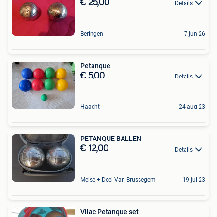
€ 25,00
Details
Beringen
7 jun 26
Petanque
€ 5,00
Details
Haacht
24 aug 23
PETANQUE BALLEN
€ 12,00
Details
Meise + Deel Van Brussegem
19 jul 23
Vilac Petanque set