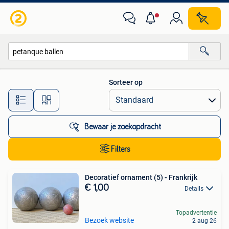
Alle categorieën…
Sorteer op
Alle afstanden…
Bewaar je zoekopdracht
Filters
Decoratief ornament (5) - Frankrijk
€ 1,00
Details
Topadvertentie
Bezoek website
2 aug 26