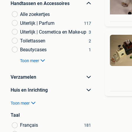
Handtassen en Accessoires
Alle zoekertjes
Uiterlijk | Parfum
117
Uiterlijk | Cosmetica en Make-up
3
Toilettassen
2
Beautycases
1
Toon meer
Verzamelen
Huis en Inrichting
Toon meer
Taal
Français
181