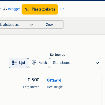
n
Inloggen
FR
Plaats zoekertje
lle afstanden…
Zoek
Sorteer op
Lijst
Foto’s
€ 3,00
Catawiki
Eergisteren
Heel België
eriode