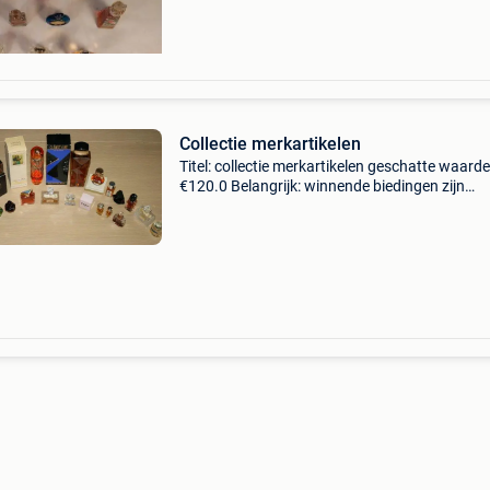
Collectie merkartikelen
Titel: collectie merkartikelen geschatte waarde
€120.0 Belangrijk: winnende biedingen zijn
exclusief 9% koperbescherming + €3 een luxe
parfumcollectie van 20 stuks. Het betreft min
en