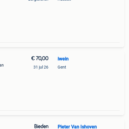
€ 70,00
iwein
van
31 jul 26
Gent
Bieden
Pieter Van Ishoven