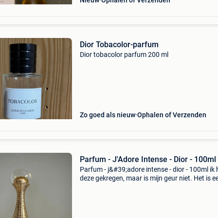
Nieuw
Ophalen of Verzenden
Dior Tobacolor-parfum
Dior tobacolor parfum 200 ml
Zo goed als nieuw
Ophalen of Verzenden
Parfum - J'Adore Intense - Dior - 100ml
Parfum - j&#39;adore intense - dior - 100ml ik
deze gekregen, maar is mijn geur niet. Het is e
authentieke parfum, geen dub iconische amfo
vormige fles met een goudkleurige, geribbelde 