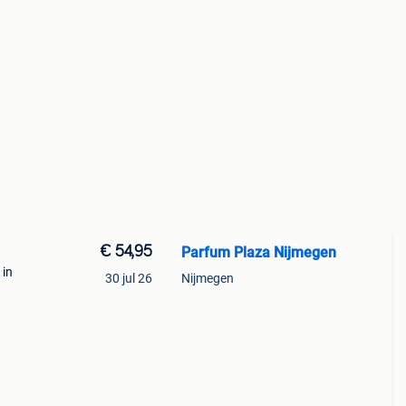
€ 54,95
Parfum Plaza Nijmegen
 in
30 jul 26
Nijmegen
⭐️