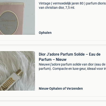
Vintage ( vermoedelijk jaren 80 ) parfum diori
van christian dior, 7,5 ml.
Ophalen
Dior J’adore Parfum Solide – Eau de
Parfum – Nieuw
Nieuwe j’adore parfum solide van dior (eau de
parfum). Compacte en luxe geur, ideaal voor in
handtas. Nieuwprijs: €77 #dior #jadore #par
#parfumsolide #eaudeparfum #luxe #beauty
#nieuw #cos
Nieuw
Ophalen of Verzenden