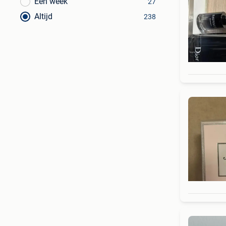
Een week
27
Altijd
238