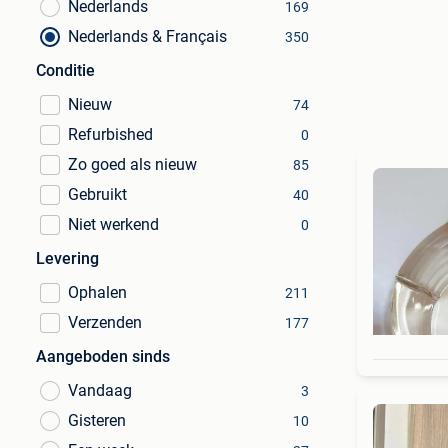
Nederlands
169
Nederlands & Français
350
Conditie
Nieuw
74
Refurbished
0
Zo goed als nieuw
85
Gebruikt
40
Niet werkend
0
Levering
Ophalen
211
Verzenden
177
Aangeboden sinds
Vandaag
3
Gisteren
10