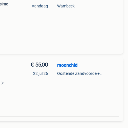
ssimo
Vandaag
Wambeek
€ 55,00
moonchld
22 jul 26
Oostende Zandvoorde +Oostende
 je
fum