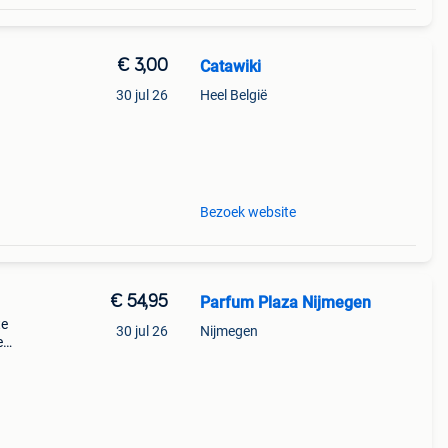
€ 3,00
Catawiki
30 jul 26
Heel België
eriode
Bezoek website
€ 54,95
Parfum Plaza Nijmegen
te
30 jul 26
Nijmegen
e
 maat