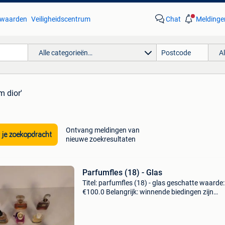
waarden
Veiligheidscentrum
Chat
Meldinge
Alle categorieën…
A
m dior'
Ontvang meldingen van
 je zoekopdracht
nieuwe zoekresultaten
Parfumfles (18) - Glas
Titel: parfumfles (18) - glas geschatte waarde:
€100.0 Belangrijk: winnende biedingen zijn
exclusief 9% koperbescherming + €3 een
verzameling van 18 parfums uit de art deco-p
tot de ja