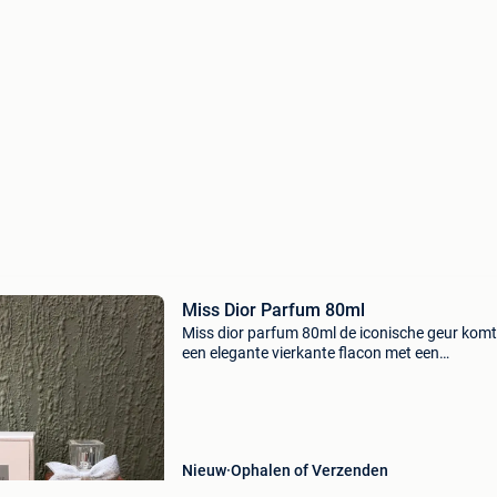
Miss Dior Parfum 80ml
Miss dior parfum 80ml de iconische geur komt
een elegante vierkante flacon met een
kenmerkende stoffen strik en een heldere dop. 
Staat : nieuw 🎲 maat : 80ml 📦 snelle en
zorgvuldige verzending.
Nieuw
Ophalen of Verzenden