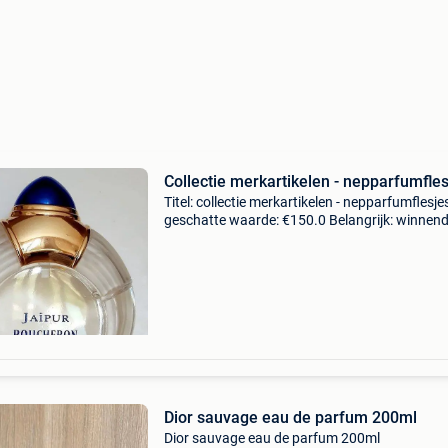
Collectie merkartikelen - nepparfumfle
Titel: collectie merkartikelen - nepparfumflesje
geschatte waarde: €150.0 Belangrijk: winnen
biedingen zijn exclusief 9% koperbescherming
verzameling van 15 parfum-factices (decorati
Dior sauvage eau de parfum 200ml
Dior sauvage eau de parfum 200ml