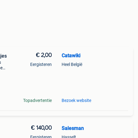
€ 2,00
Catawiki
sjes
s
Eergisteren
Heel België
de
 + €3
Topadvertentie
Bezoek website
€ 140,00
Salesman
Eergisteren
Hasselt