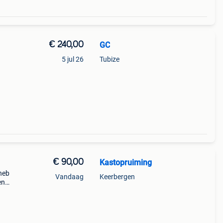
€ 240,00
GC
5 jul 26
Tubize
€ 90,00
Kastopruiming
 heb
Vandaag
Keerbergen
en
ra-
hal