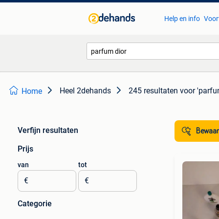
Help en info
Voor
Heel 2dehands
245 resultaten
voor 'parfu
Home
Verfijn resultaten
Bewaar
Prijs
van
tot
€
€
Categorie