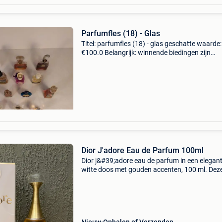
Parfumfles (18) - Glas
Titel: parfumfles (18) - glas geschatte waarde:
€100.0 Belangrijk: winnende biedingen zijn
exclusief 9% koperbescherming + €3 een
verzameling van 18 parfums uit de art deco-p
tot de ja
Dior J'adore Eau de Parfum 100ml
Dior j&#39;adore eau de parfum in een elegan
witte doos met gouden accenten, 100 ml. Dez
iconische geur is perfect voor liefhebbers van
tijdloze bloemige parfums. ⭐️ Staat : nieuw 🎲
: 100