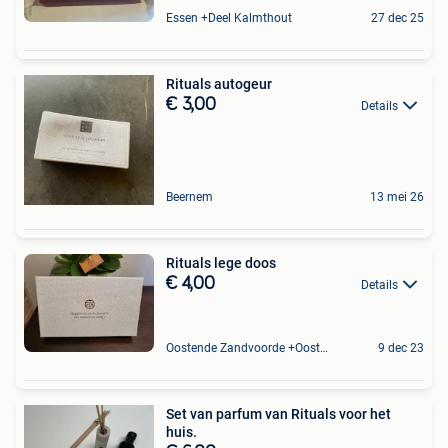
Essen +Deel Kalmthout
27 dec 25
Rituals autogeur
€ 3,00
Details
Beernem
13 mei 26
Rituals lege doos
€ 4,00
Details
Oostende Zandvoorde +Oostende
9 dec 23
Set van parfum van Rituals voor het
huis.