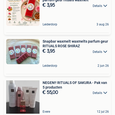
parfum geur rituals waxmelt
€ 3,95
Details
Leiderdorp
3 aug 26
Snapbar waxmelt waxmelts parfum geur
RITUALS ROSE SHIRAZ
€ 3,95
Details
Leiderdorp
2 jun 26
NEGEN!! RITUALS OF SAKURA - Pak van
5 producten
€ 55,00
Details
Evere
12 jul 26