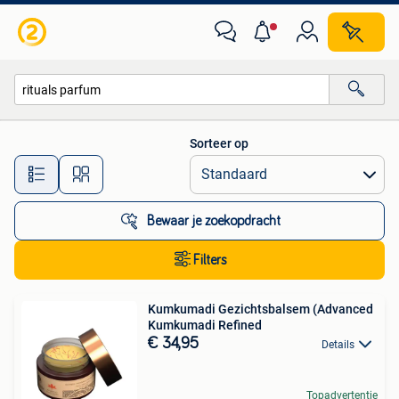
Alle categorieën…
Sorteer op
Alle afstanden…
Bewaar je zoekopdracht
Filters
Kumkumadi Gezichtsbalsem (Advanced
Kumkumadi Refined
€ 34,95
Details
Topadvertentie