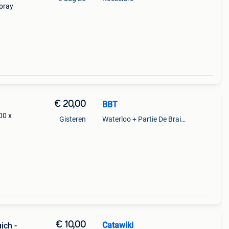
spray
€ 20,00
BBT
00 x
Gisteren
Waterloo + Partie De Braine-L'Alleud, De Ohain
€ 10,00
Catawiki
ich -