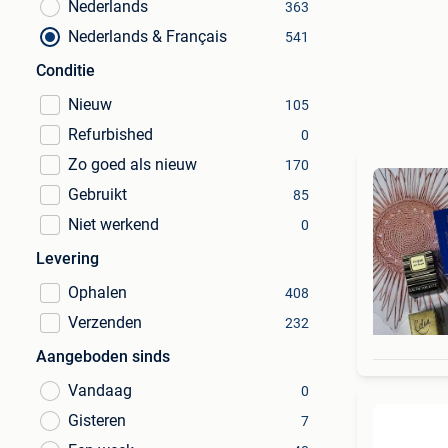
Nederlands
363
Nederlands & Français
541
Conditie
Nieuw
105
Refurbished
0
Zo goed als nieuw
170
Gebruikt
85
Niet werkend
0
Levering
Ophalen
408
Verzenden
232
Aangeboden sinds
Vandaag
0
Gisteren
7