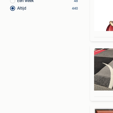
Een week
48
Altijd
440