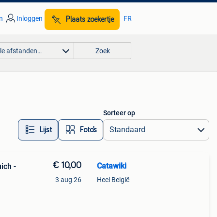
n
Inloggen
FR
Plaats zoekertje
lle afstanden…
Zoek
Sorteer op
Lijst
Foto’s
€ 10,00
Catawiki
ich -
3 aug 26
Heel België