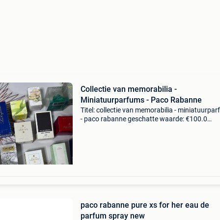
Collectie van memorabilia -
Miniatuurparfums - Paco Rabanne
Titel: collectie van memorabilia - miniatuurpa
- paco rabanne geschatte waarde: €100.0
Belangrijk: winnende biedingen zijn exclusief 
koperbescherming + €3 een lot van 25
miniatuurpar
paco rabanne pure xs for her eau de
parfum spray new