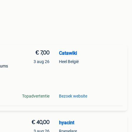
€ 7,00
Catawiki
3 aug 26
Heel België
rfums
9%
Topadvertentie
Bezoek website
€ 40,00
hyacint
3 aug 26
Roeselare