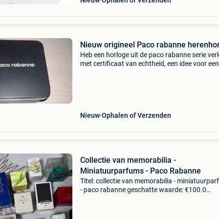
Nieuw
Ophalen of Verzenden
Nieuw origineel Paco rabanne herenho
Heb een horloge uit de paco rabanne serie ver
met certificaat van echtheid, een idee voor een
kerstcadeau om onder de kerstboom te legge
nieuw paco rabanne horloge voor heren, origin
etui
Nieuw
Ophalen of Verzenden
Collectie van memorabilia -
Miniatuurparfums - Paco Rabanne
Titel: collectie van memorabilia - miniatuurpa
- paco rabanne geschatte waarde: €100.0
Belangrijk: winnende biedingen zijn exclusief 
koperbescherming + €3 een lot van 25
miniatuurpar