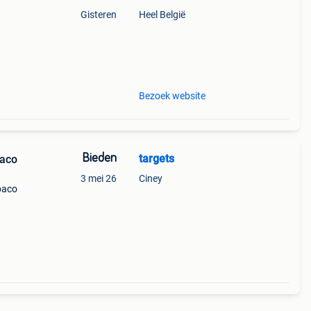
Gisteren
Heel België
Bezoek website
Bieden
targets
Paco
3 mei 26
Ciney
 paco