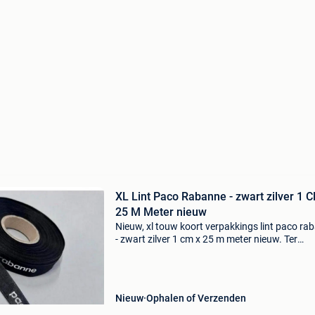
XL Lint Paco Rabanne - zwart zilver 1 
25 M Meter nieuw
Nieuw, xl touw koort verpakkings lint paco ra
- zwart zilver 1 cm x 25 m meter nieuw. Ter
verpakking of decoratie ect. Ophalen / verzen
van nederland postnl, bekijk al onze bijzonder
adverten
Nieuw
Ophalen of Verzenden