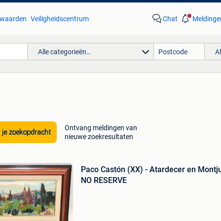
waarden
Veiligheidscentrum
Chat
Meldinge
Alle categorieën…
A
Ontvang meldingen van
 je zoekopdracht
nieuwe zoekresultaten
Paco Castón (XX) - Atardecer en Montju
NO RESERVE