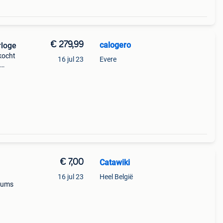
€ 279,99
calogero
rloge
kocht
16 jul 23
Evere
n
eel in
€ 7,00
Catawiki
16 jul 23
Heel België
rfums
9%