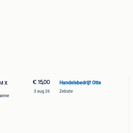
€ 15,00
Handelsbedrijf Otte
CM X
3 aug 26
Zelzate
banne
den
e