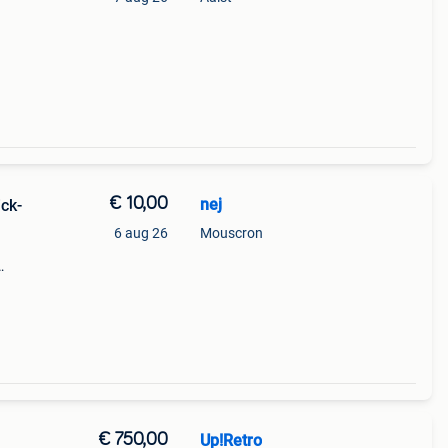
€ 10,00
nej
ck-
6 aug 26
Mouscron
Dit
€ 750,00
Up!Retro