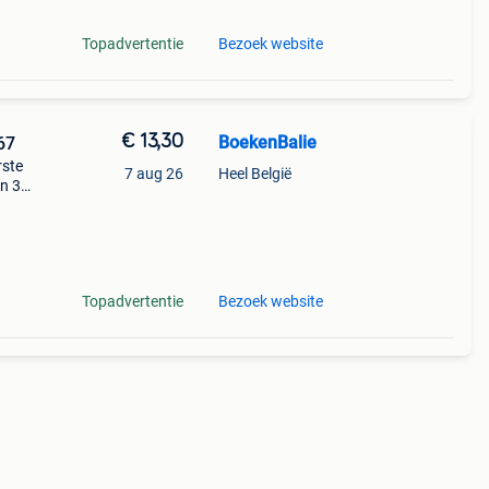
Topadvertentie
Bezoek website
€ 13,30
BoekenBalie
67
rste
7 aug 26
Heel België
en 30
ag
Topadvertentie
Bezoek website