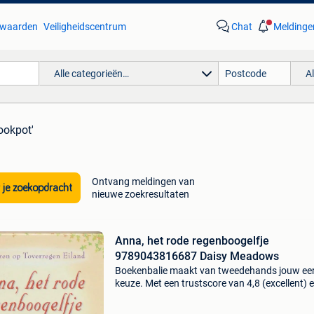
waarden
Veiligheidscentrum
Chat
Meldinge
Alle categorieën…
A
ookpot'
Ontvang meldingen van
 je zoekopdracht
nieuwe zoekresultaten
Anna, het rode regenboogelfje
9789043816687 Daisy Meadows
Boekenbalie maakt van tweedehands jouw ee
keuze. Met een trustscore van 4,8 (excellent) 
dagen retour garantie maken we dat iedere d
waar. Bestel direct op onze website! Titel: ann