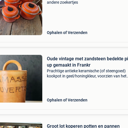
andere zoekertjes
Ophalen of Verzenden
Oude vintage met zandsteen bedekte pi
up gemaakt in Frankr
Prachtige antieke keramische (of steengoed)
kookpot in geel/honingkleur, voorzien van het
handgeschreven opschrift „cutlery collector”. 
retro keukenaccessoire heeft een
handgreep/handgreep aan de
Ophalen of Verzenden
Groot lot koperen potten en pannen