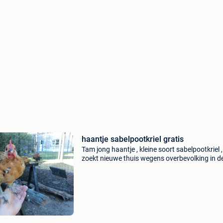
haantje sabelpootkriel gratis
Tam jong haantje , kleine soort sabelpootkriel ,
zoekt nieuwe thuis wegens overbevolking in d
kippenren . Is 4 maanden oud .mag gratis
afgehaald worden door wie een mooie thuis k
bieden .(Braadpan