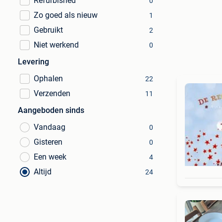
Refurbished
0
Zo goed als nieuw
1
Gebruikt
2
Niet werkend
0
Levering
Ophalen
22
Verzenden
11
Aangeboden sinds
Vandaag
0
Gisteren
0
Een week
4
Altijd
24