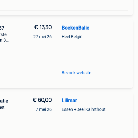
€ 13,30
BoekenBalie
67
rste
27 mei 26
Heel België
en 30
ag
Bezoek website
€ 60,00
Lilimar
atie
met
7 mei 26
Essen +Deel Kalmthout