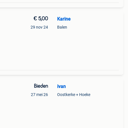
€ 5,00
Karine
29 nov 24
Balen
Bieden
ivan
27 mei 26
Oostkerke + Hoeke