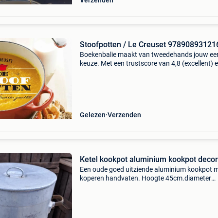
Verzenden
Stoofpotten / Le Creuset 97890893121
Boekenbalie maakt van tweedehands jouw ee
keuze. Met een trustscore van 4,8 (excellent) 
dagen retour garantie maken we dat iedere d
waar. Bestel direct op onze website! Titel:
stoofpotten
Gelezen
Verzenden
Ketel kookpot aluminium kookpot decor
Een oude goed uitziende aluminium kookpot 
koperen handvaten. Hoogte 45cm.diameter
41cm.prijs 60€.