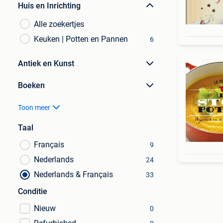
Huis en Inrichting
Alle zoekertjes
Keuken | Potten en Pannen
6
Antiek en Kunst
Boeken
Toon meer
Taal
Français
9
Nederlands
24
Nederlands & Français
33
Conditie
Nieuw
0