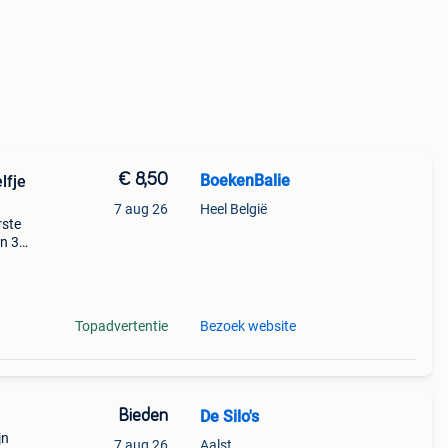
€ 8,50
BoekenBalie
lfje
7 aug 26
Heel België
rste
en 30
ag
Topadvertentie
Bezoek website
Bieden
De Silo's
jn
7 aug 26
Aalst