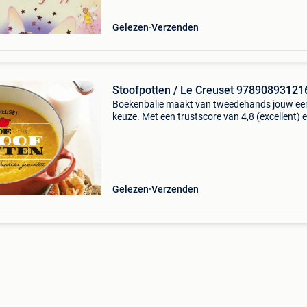
ro
Gelezen
Verzenden
Stoofpotten / Le Creuset 97890893121
Boekenbalie maakt van tweedehands jouw ee
keuze. Met een trustscore van 4,8 (excellent) 
dagen retour garantie maken we dat iedere d
waar. Bestel direct op onze website! Titel:
stoofpotten
Gelezen
Verzenden