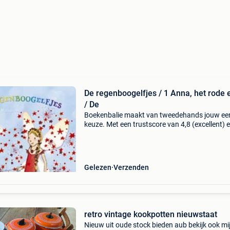
De regenboogelfjes / 1 Anna, het rode e
/ De
Boekenbalie maakt van tweedehands jouw ee
keuze. Met een trustscore van 4,8 (excellent) 
dagen retour garantie maken we dat iedere d
waar. Bestel direct op onze website! Titel: de
regenboog
Gelezen
Verzenden
retro vintage kookpotten nieuwstaat
Nieuw uit oude stock bieden aub bekijk ook mi