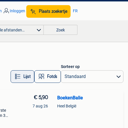
n
Inloggen
FR
Plaats zoekertje
lle afstanden…
Zoek
Sorteer op
Lijst
Foto’s
€ 5,90
BoekenBalie
7 aug 26
Heel België
rste
en 30
ag
a, het