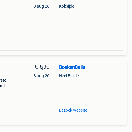
3 aug 26
Koksijde
 falk
€ 5,90
BoekenBalie
3 aug 26
Heel België
rste
en 30
ag
a, het
Bezoek website