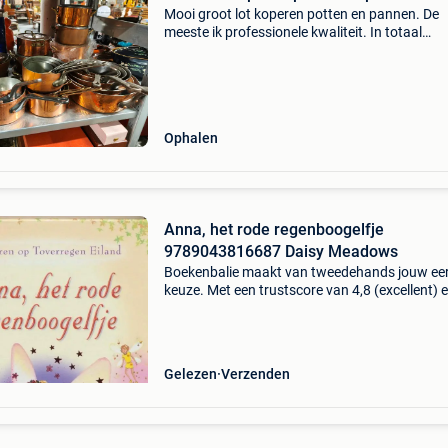
Mooi groot lot koperen potten en pannen. De
meeste ik professionele kwaliteit. In totaal
zo&#39;n 25 stuks. Goede kwaliteit: -2 pannen
-kookpot falk -2 pannen her verbeelen -5
kookpotten eenh
Ophalen
Anna, het rode regenboogelfje
9789043816687 Daisy Meadows
Boekenbalie maakt van tweedehands jouw ee
keuze. Met een trustscore van 4,8 (excellent) 
dagen retour garantie maken we dat iedere d
waar. Bestel direct op onze website! Titel: ann
ro
Gelezen
Verzenden