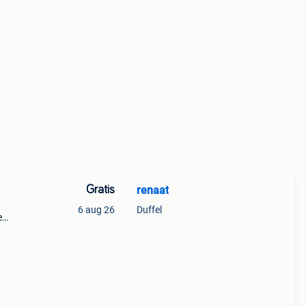
Gratis
renaat
6 aug 26
Duffel
e
an