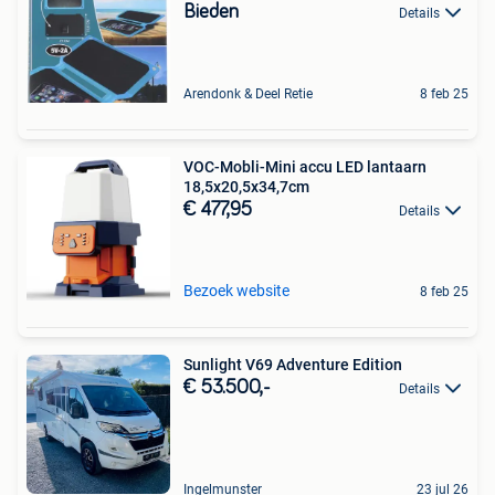
Bieden
Details
Arendonk & Deel Retie
8 feb 25
VOC-Mobli-Mini accu LED lantaarn
18,5x20,5x34,7cm
€ 477,95
Details
Bezoek website
8 feb 25
Sunlight V69 Adventure Edition
€ 53.500,-
Details
Ingelmunster
23 jul 26