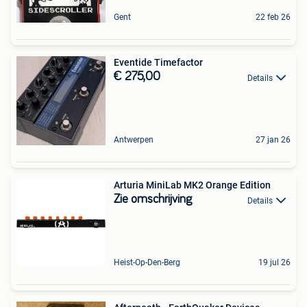
Gent
22 feb 26
Eventide Timefactor
€ 275,00
Details
Antwerpen
27 jan 26
Arturia MiniLab MK2 Orange Edition
Zie omschrijving
Details
Heist-Op-Den-Berg
19 jul 26