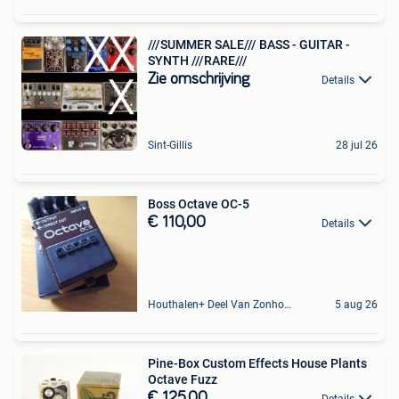
///SUMMER SALE/// BASS - GUITAR -
SYNTH ///RARE///
Zie omschrijving
Details
Sint-Gillis
28 jul 26
Boss Octave OC-5
€ 110,00
Details
Houthalen+ Deel Van Zonhoven En Zolder
5 aug 26
Pine-Box Custom Effects House Plants
Octave Fuzz
€ 125,00
Details