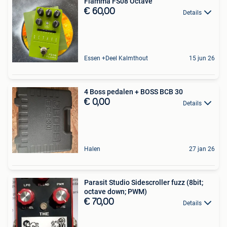
Flamma FS08 Octave
€ 60,00
Details
Essen +Deel Kalmthout
15 jun 26
4 Boss pedalen + BOSS BCB 30
€ 0,00
Details
Halen
27 jan 26
Parasit Studio Sidescroller fuzz (8bit;
octave down; PWM)
€ 70,00
Details