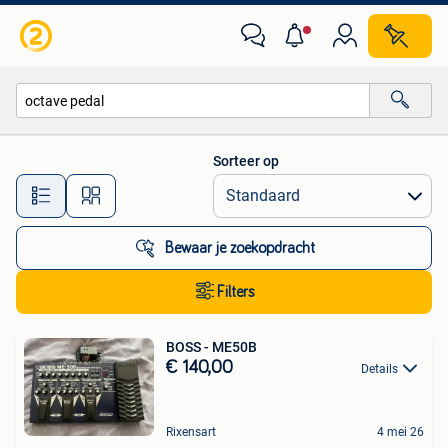
Alle categorieën…
Sorteer op
Alle afstanden…
Bewaar je zoekopdracht
Filters
BOSS - ME50B
€ 140,00
Details
Rixensart
4 mei 26