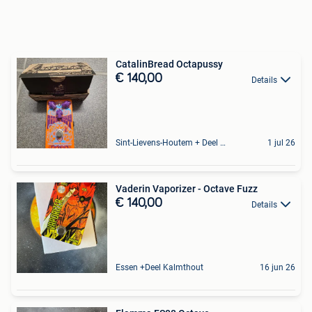
CatalinBread Octapussy
€ 140,00
Details
Sint-Lievens-Houtem + Deel Oombergen
1 jul 26
Vaderin Vaporizer - Octave Fuzz
€ 140,00
Details
Essen +Deel Kalmthout
16 jun 26