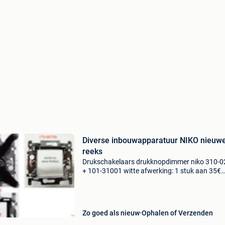
Diverse inbouwapparatuur NIKO nieuw
reeks
Drukschakelaars drukknopdimmer niko 310-
+ 101-31001 witte afwerking: 1 stuk aan 35€
allerlei 1) sokkel blindplaat niko 170-68700 : 1
aan 1€ 2) medianetwerk enkelvoudig passtuk 
Zo goed als nieuw
Ophalen of Verzenden