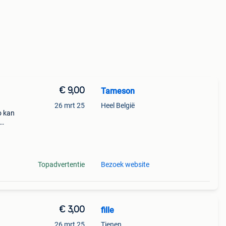
€ 9,00
Tameson
26 mrt 25
Heel België
o kan
 te
Topadvertentie
Bezoek website
€ 3,00
fille
.
26 mrt 25
Tienen