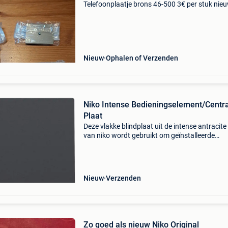
Telefoonplaatje brons 46-500 3€ per stuk nie
de meeste nog in de verpakking!
Nieuw
Ophalen of Verzenden
Niko Intense Bedieningselement/Centr
Plaat
Deze vlakke blindplaat uit de intense antracite
van niko wordt gebruikt om geïnstalleerde
aansluitpunten netjes af te dichten voor latere
uitbreiding. De blindplaat kan direct op een
verzonken 4
Nieuw
Verzenden
Zo goed als nieuw Niko Original