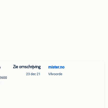
Zie omschrijving
mister.no
e
23 dec 21
Vilvoorde
02600
 stuk
9.1