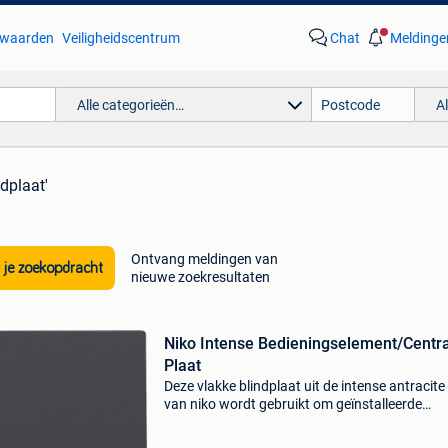
waarden
Veiligheidscentrum
Chat
Meldinge
Alle categorieën…
A
ndplaat'
Ontvang meldingen van
 je zoekopdracht
nieuwe zoekresultaten
Niko Intense Bedieningselement/Centr
Plaat
Deze vlakke blindplaat uit de intense antracite
van niko wordt gebruikt om geïnstalleerde
aansluitpunten netjes af te dichten voor latere
uitbreiding. De blindplaat kan direct op een