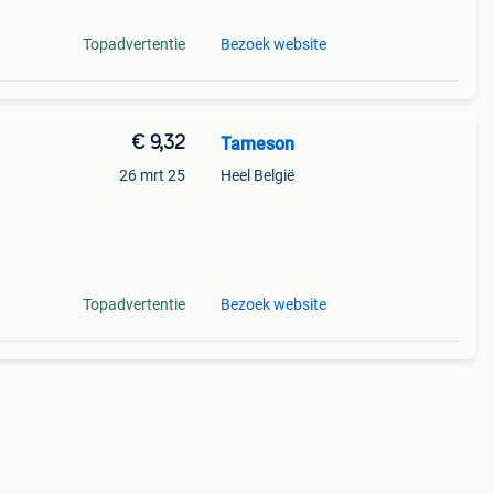
Topadvertentie
Bezoek website
€ 9,32
Tameson
26 mrt 25
Heel België
kt
Topadvertentie
Bezoek website