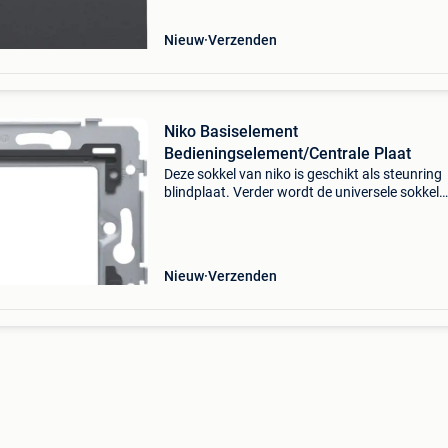
verzonken 4
Nieuw
Verzenden
Niko Basiselement
Bedieningselement/Centrale Plaat
Deze sokkel van niko is geschikt als steunring
blindplaat. Verder wordt de universele sokkel
bevestigd met schroefbevestiging en afgewer
met een niko blindplaat xxx-76901 en een
afdekraam in een kle
Nieuw
Verzenden