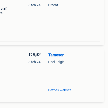
8 feb 24
Brecht
verf,
es
€ 9,32
Tameson
8 feb 24
Heel België
kt
Bezoek website