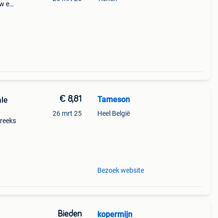
uw en
€ 8,81
Tameson
ale
26 mrt 25
Heel België
 reeks
Bezoek website
Bieden
kopermijn