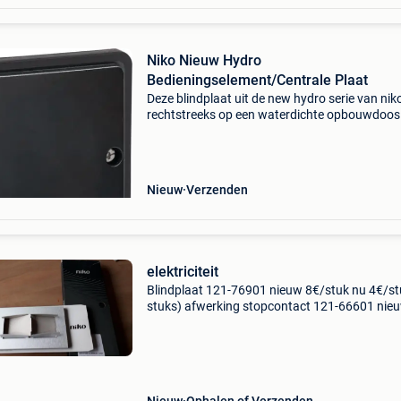
Niko Nieuw Hydro
Bedieningselement/Centrale Plaat
Deze blindplaat uit de new hydro serie van nik
rechtstreeks op een waterdichte opbouwdoos
geplaatst worden om aansluitpunten netjes af
sluiten voor latere uitbreiding. De blindplaat is
slagvas
Nieuw
Verzenden
elektriciteit
Blindplaat 121-76901 nieuw 8€/stuk nu 4€/st
stuks) afwerking stopcontact 121-66601 nie
6,5€/stuk nu 3€ (1) niko pure aluminium grey
64€/stuk nu 30€/stuk (3 s