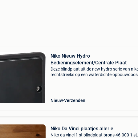
Niko Nieuw Hydro
Bedieningselement/Centrale Plaat
Deze blindplaat uit de new hydro serie van nik
rechtstreeks op een waterdichte opbouwdoos
geplaatst worden om aansluitpunten netjes af
sluiten voor latere uitbreiding. De blindplaat is
slagvas
Nieuw
Verzenden
Niko Da Vinci plaatjes allerlei
Niko da vinci 1 st blindplaat brons 46-000 1 st