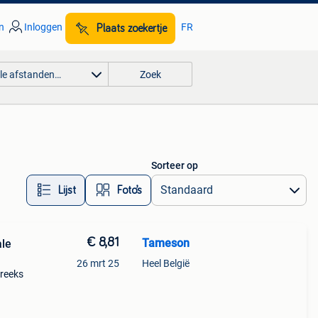
n
Inloggen
FR
Plaats zoekertje
lle afstanden…
Zoek
Sorteer op
Lijst
Foto’s
€ 8,81
Tameson
ale
26 mrt 25
Heel België
 reeks