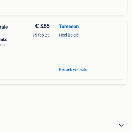
€ 3,65
Tameson
rale
15 feb 23
Heel België
 niko
ten
een
 kan.
Bezoek website