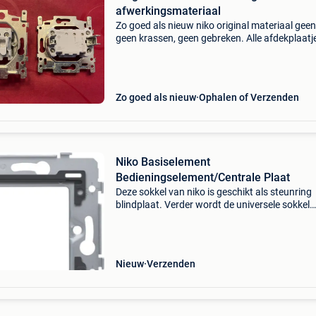
afwerkingsmateriaal
Zo goed als nieuw niko original materiaal geen 
geen krassen, geen gebreken. Alle afdekplaatj
werden met de hand schoongemaakt voor
onmiddellijk hergebruik. 1X niko 120-76100
enkelvoudige afdek
Zo goed als nieuw
Ophalen of Verzenden
Niko Basiselement
Bedieningselement/Centrale Plaat
Deze sokkel van niko is geschikt als steunring
blindplaat. Verder wordt de universele sokkel
bevestigd met schroefbevestiging en afgewer
met een niko blindplaat xxx-76901 en een
afdekraam in een kle
Nieuw
Verzenden