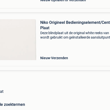
Nieuw
Ophalen of Verzenden
Niko Origineel Bedieningselement/Cent
Plaat
Deze blindplaat uit de original white reeks van
wordt gebruikt om geïnstalleerde aansluitpun
netjes weg te werken. De centrale plaat heeft 
opening van 6,6 mm waar een kabel doorheen
D
Nieuw
Verzenden
at
de zoektermen