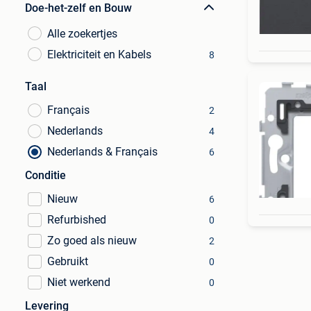
Doe-het-zelf en Bouw
Alle zoekertjes
Elektriciteit en Kabels
8
Taal
Français
2
Nederlands
4
Nederlands & Français
6
Conditie
Nieuw
6
Refurbished
0
Zo goed als nieuw
2
Gebruikt
0
Niet werkend
0
Levering