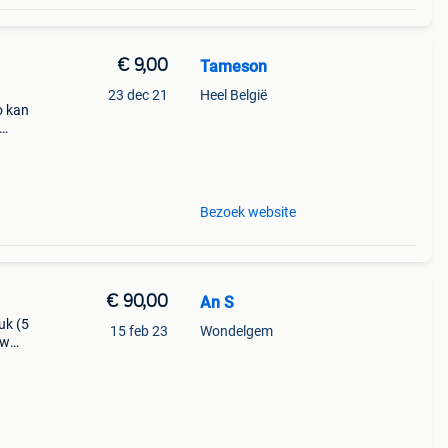
€ 9,00
Tameson
23 dec 21
Heel België
o kan
 te
Bezoek website
€ 90,00
An S
uk (5
15 feb 23
Wondelgem
uw
 nieuw