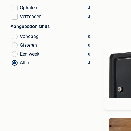
Ophalen
4
Verzenden
4
Aangeboden sinds
Vandaag
0
Gisteren
0
Een week
0
Altijd
4