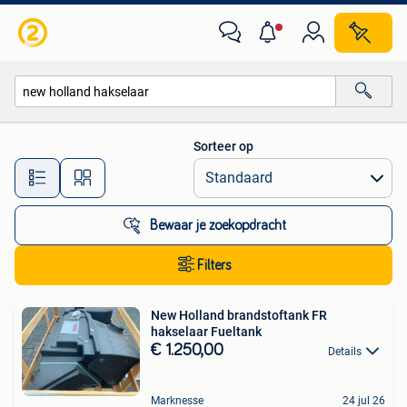
Alle categorieën…
Sorteer op
Alle afstanden…
Bewaar je zoekopdracht
Filters
New Holland brandstoftank FR
hakselaar Fueltank
€ 1.250,00
Details
Marknesse
24 jul 26