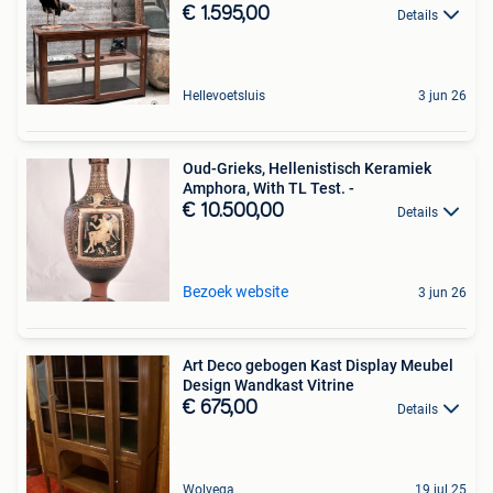
€ 1.595,00
Details
Hellevoetsluis
3 jun 26
Oud-Grieks, Hellenistisch Keramiek
Amphora, With TL Test. -
€ 10.500,00
Details
Bezoek website
3 jun 26
Art Deco gebogen Kast Display Meubel
Design Wandkast Vitrine
€ 675,00
Details
Wolvega
19 jul 25