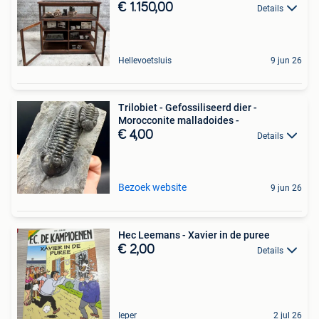
€ 1.150,00
Details
Hellevoetsluis
9 jun 26
Trilobiet - Gefossiliseerd dier -
Morocconite malladoides -
€ 4,00
Details
Bezoek website
9 jun 26
Hec Leemans - Xavier in de puree
€ 2,00
Details
Ieper
2 jul 26